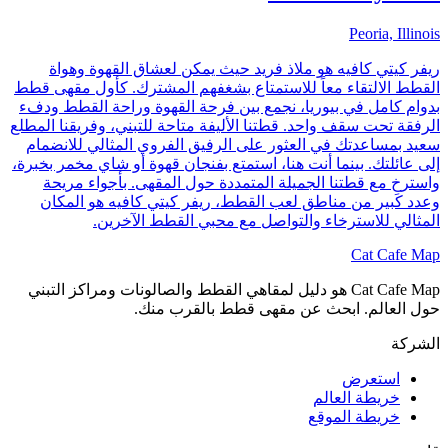
Peoria, Illinois
ريفر كيتي كافيه هو ملاذ فريد حيث يمكن لعشاق القهوة وهواة
القطط الالتقاء معاً للاستمتاع بشغفهم المشترك. كأول مقهى قطط
بدوام كامل في بيوريا، نجمع بين فرحة القهوة وراحة القطط ودفء
الرفقة تحت سقف واحد. قطتنا الأليفة متاحة للتبني، وفريقنا المطلع
سعيد بمساعدتك في العثور على الرفيق الفروي المثالي للانضمام
إلى عائلتك. بينما أنت هنا، استمتع بفنجان قهوة أو شاي مخمر بخبرة،
واسترخِ مع قطتنا الجميلة المتمددة حول المقهى. بأجواء مريحة
وعدد كبير من مناطق لعب القطط، ريفر كيتي كافيه هو المكان
المثالي للاسترخاء والتواصل مع محبي القطط الآخرين.
Cat Cafe Map
Cat Cafe Map هو دليل لمقاهي القطط والصالونات ومراكز التبني
حول العالم. ابحث عن مقهى قطط بالقرب منك.
الشركة
استعرض
خريطة العالم
خريطة الموقع