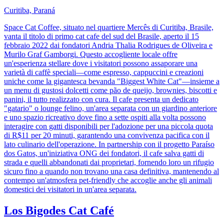
Curitiba, Paraná
Space Cat Coffee, situato nel quartiere Mercês di Curitiba, Brasile,
vanta il titolo di primo cat cafe del sud del Brasile, aperto il 15
febbraio 2022 dai fondatori Andria Thalia Rodrigues de Oliveira e
Murilo Graf Gamborgi. Questo accogliente locale offre
un'esperienza stellare dove i visitatori possono assaporare una
varietà di caffè speciali—come espresso, cappuccini e creazioni
uniche come la gigantesca bevanda "Biggest White Cat"—insieme a
un menu di gustosi dolcetti come pão de queijo, brownies, biscotti e
panini, il tutto realizzato con cura. Il cafe presenta un dedicato
"gatario" o lounge felino, un'area separata con un giardino anteriore
e uno spazio ricreativo dove fino a sette ospiti alla volta possono
interagire con gatti disponibili per l'adozione per una piccola quota
di R$11 per 20 minuti, garantendo una convivenza pacifica con il
lato culinario dell'operazione. In partnership con il progetto Paraíso
dos Gatos, un'iniziativa ONG dei fondatori, il cafe salva gatti di
strada e quelli abbandonati dai proprietari, fornendo loro un rifugio
sicuro fino a quando non trovano una casa definitiva, mantenendo al
contempo un'atmosfera pet-friendly che accoglie anche gli animali
domestici dei visitatori in un'area separata.
Los Bigodes Cat Café