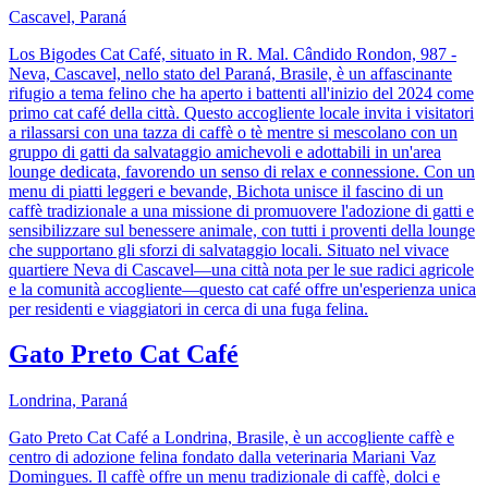
Cascavel, Paraná
Los Bigodes Cat Café, situato in R. Mal. Cândido Rondon, 987 -
Neva, Cascavel, nello stato del Paraná, Brasile, è un affascinante
rifugio a tema felino che ha aperto i battenti all'inizio del 2024 come
primo cat café della città. Questo accogliente locale invita i visitatori
a rilassarsi con una tazza di caffè o tè mentre si mescolano con un
gruppo di gatti da salvataggio amichevoli e adottabili in un'area
lounge dedicata, favorendo un senso di relax e connessione. Con un
menu di piatti leggeri e bevande, Bichota unisce il fascino di un
caffè tradizionale a una missione di promuovere l'adozione di gatti e
sensibilizzare sul benessere animale, con tutti i proventi della lounge
che supportano gli sforzi di salvataggio locali. Situato nel vivace
quartiere Neva di Cascavel—una città nota per le sue radici agricole
e la comunità accogliente—questo cat café offre un'esperienza unica
per residenti e viaggiatori in cerca di una fuga felina.
Gato Preto Cat Café
Londrina, Paraná
Gato Preto Cat Café a Londrina, Brasile, è un accogliente caffè e
centro di adozione felina fondato dalla veterinaria Mariani Vaz
Domingues. Il caffè offre un menu tradizionale di caffè, dolci e