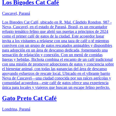
Los Bigodes Cat Café
Cascavel, Paraná
Los Bigodes Cat Café, ubicado en R. Mal. Cândido Rondon, 987 -
Neva, Cascavel, en el estado de Paraná, Brasil, es un encantador
refugio temático felino que abrió sus puertas a principios de 2024
como el primer café de gatos de la ciudad. Este acogedor lugar
invita a los visitantes a relajarse con una taza de café o té mientras
conviven con un grupo de gatos rescatados amigables y disponibles
para adopción en un área de descanso dedicada, fomentando una
sensación de relajación y conexión. Con un menú de comidas
ligeras y bebidas, Bichota combina el encanto de un café tradicional
con una misión de promover adopciones de gatos y conciencia sobre
el bienestar animal, con todas las ganancias del área de descanso
apoyando esfuerzos de rescate local. Ubicado en el vibrante barrio
Neva de Cascavel—una ciudad conocida por sus raíces agrícolas y
comunidad acogedora—este café de gatos ofrece una experiencia
única para locales y viajeros que buscan un escape felino perfecto.
Gato Preto Cat Café
Londrina, Paraná