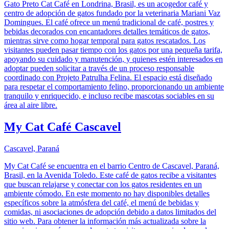
Gato Preto Cat Café en Londrina, Brasil, es un acogedor café y
centro de adopción de gatos fundado por la veterinaria Mariani Vaz
Domingues. El café ofrece un menú tradicional de café, postres y
bebidas decorados con encantadores detalles temáticos de gatos,
mientras sirve como hogar temporal para gatos rescatados. Los
visitantes pueden pasar tiempo con los gatos por una pequeña tarifa,
apoyando su cuidado y manutención, y quienes estén interesados en
adoptar pueden solicitar a través de un proceso responsable
coordinado con Projeto Patrulha Felina. El espacio está diseñado
para respetar el comportamiento felino, proporcionando un ambiente
tranquilo y enriquecido, e incluso recibe mascotas sociables en su
área al aire libre.
My Cat Café Cascavel
Cascavel, Paraná
My Cat Café se encuentra en el barrio Centro de Cascavel, Paraná,
Brasil, en la Avenida Toledo. Este café de gatos recibe a visitantes
que buscan relajarse y conectar con los gatos residentes en un
ambiente cómodo. En este momento no hay disponibles detalles
específicos sobre la atmósfera del café, el menú de bebidas y
comidas, ni asociaciones de adopción debido a datos limitados del
sitio web. Para obtener la información más actualizada sobre la