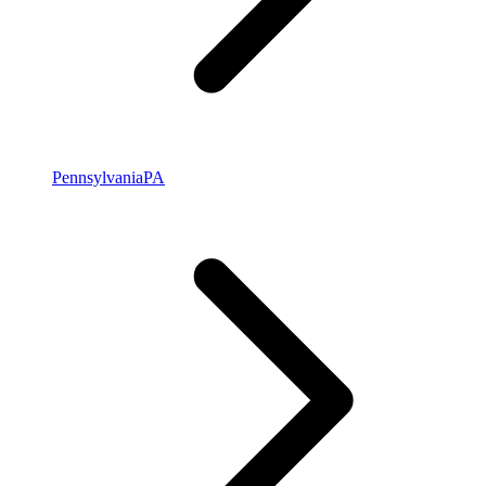
Pennsylvania
PA