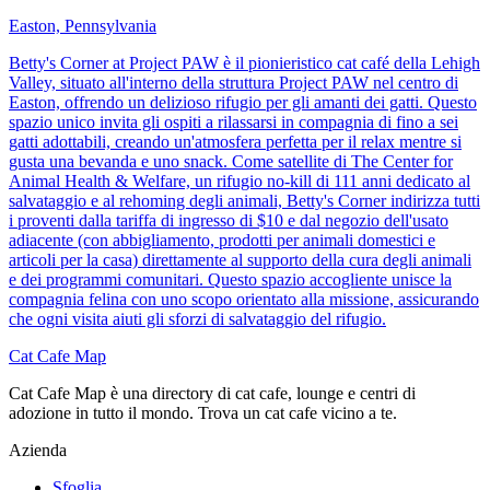
Easton, Pennsylvania
Betty's Corner at Project PAW è il pionieristico cat café della Lehigh
Valley, situato all'interno della struttura Project PAW nel centro di
Easton, offrendo un delizioso rifugio per gli amanti dei gatti. Questo
spazio unico invita gli ospiti a rilassarsi in compagnia di fino a sei
gatti adottabili, creando un'atmosfera perfetta per il relax mentre si
gusta una bevanda e uno snack. Come satellite di The Center for
Animal Health & Welfare, un rifugio no-kill di 111 anni dedicato al
salvataggio e al rehoming degli animali, Betty's Corner indirizza tutti
i proventi dalla tariffa di ingresso di $10 e dal negozio dell'usato
adiacente (con abbigliamento, prodotti per animali domestici e
articoli per la casa) direttamente al supporto della cura degli animali
e dei programmi comunitari. Questo spazio accogliente unisce la
compagnia felina con uno scopo orientato alla missione, assicurando
che ogni visita aiuti gli sforzi di salvataggio del rifugio.
Cat Cafe Map
Cat Cafe Map è una directory di cat cafe, lounge e centri di
adozione in tutto il mondo. Trova un cat cafe vicino a te.
Azienda
Sfoglia