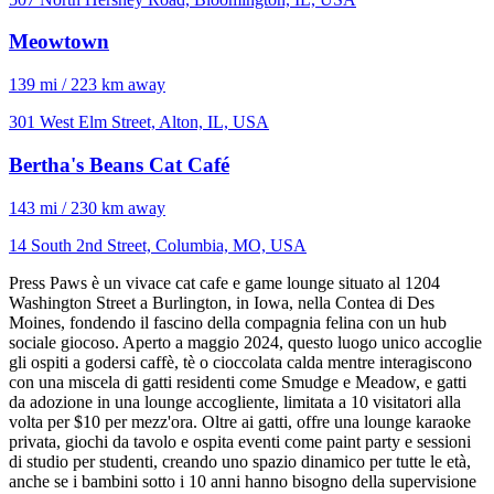
Meowtown
139 mi / 223 km away
301 West Elm Street, Alton, IL, USA
Bertha's Beans Cat Café
143 mi / 230 km away
14 South 2nd Street, Columbia, MO, USA
Press Paws è un vivace cat cafe e game lounge situato al 1204
Washington Street a Burlington, in Iowa, nella Contea di Des
Moines, fondendo il fascino della compagnia felina con un hub
sociale giocoso. Aperto a maggio 2024, questo luogo unico accoglie
gli ospiti a godersi caffè, tè o cioccolata calda mentre interagiscono
con una miscela di gatti residenti come Smudge e Meadow, e gatti
da adozione in una lounge accogliente, limitata a 10 visitatori alla
volta per $10 per mezz'ora. Oltre ai gatti, offre una lounge karaoke
privata, giochi da tavolo e ospita eventi come paint party e sessioni
di studio per studenti, creando uno spazio dinamico per tutte le età,
anche se i bambini sotto i 10 anni hanno bisogno della supervisione