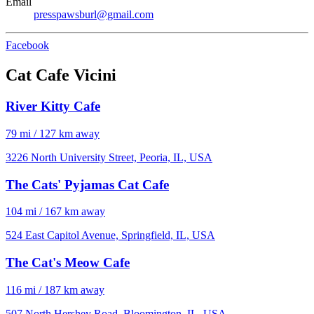
Email
presspawsburl@gmail.com
Facebook
Cat Cafe Vicini
River Kitty Cafe
79 mi / 127 km away
3226 North University Street, Peoria, IL, USA
The Cats' Pyjamas Cat Cafe
104 mi / 167 km away
524 East Capitol Avenue, Springfield, IL, USA
The Cat's Meow Cafe
116 mi / 187 km away
507 North Hershey Road, Bloomington, IL, USA