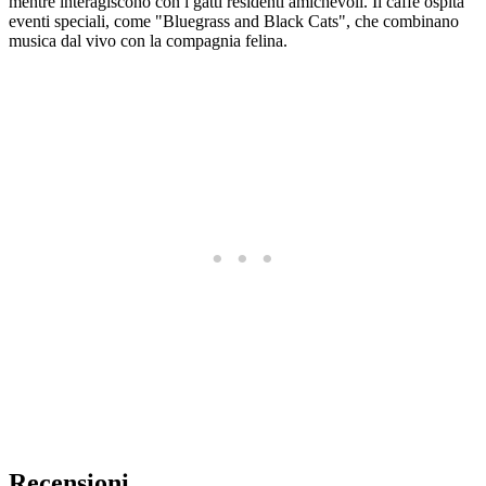
mentre interagiscono con i gatti residenti amichevoli. Il caffè ospita
eventi speciali, come "Bluegrass and Black Cats", che combinano
musica dal vivo con la compagnia felina.
Recensioni