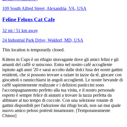
109 South Alfred Street, Alexandria, VA, USA
Feline Felons Cat Cafe
32 mi / 51 km away
24 Industrial Park Drive, Waldorf, MD, USA
This location is temporarily closed.
Kittens in Cups è un rifugio stravagante dove gli amici felini e gli
amanti del caffè si uniscono. Entra nel nostro café accogliente
ispirato agli anni '20 e sarai accolto dalle dolci fusa dei nostri gattini
residenti, che si possono trovare a oziare in tazze da tè, giocare con
giocattoli o rannicchiarsi in angoli accoglienti. Le nostre bevande di
caffè sapientemente realizzate e i deliziosi pasticcini sono
l'accompagnamento perfetto alla tua visita, e il nostro personale
esperto è sempre felice di aiutarti a trovare la tazza perfetta da
abbinare al tuo tempo di coccole. Con una selezione rotante di
gattini disponibili per l'adozione dai rifugi locali, non sai mai quale
nuovo amico peloso potresti innamorare. [Temporaneamente
Chiuso]