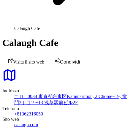
Calaugh Cafe
Calaugh Cafe
Visita il sito web
Condividi
Indirizzo
〒111-0034 東京都台東区Kaminarimon, 2 Chome−19, 雷
門2丁目19−13 浅草駅前ビル2F
Telefono
+81362316050
Sito web
calaugh.com