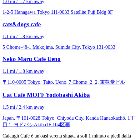
1.0 mi / 1.7 km away
1-2-5 Hanagawa Tokyo 111-0033 Satellite Fuji Bldg 8F
cats&dogs cafe
1.1 mi / 1.8 km away
5 Chome-48-1 Mukojima, Sumida City, Tokyo 131-0033
Neko Maru Cafe Ueno
1.1 mi / 1.8 km away
〒110-0005 Tokyo, Taito, Ueno, 7 Chome−2−2, 東叡堂ビル
Cat Cafe MOFF Yodobashi Akiba
1.5 mi / 2.4 km away
Japan, 〒101-0028 Tokyo, Chiyoda City, Kanda Hanaokachō, 1丁
目１ ヨドバシAkiba1F 104区画
Calaugh Cafe è un'oasi serena situata a soli 1 minuto a piedi dalla