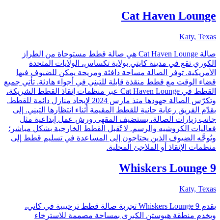
Cat Haven Lounge
Katy, Texas
صالة Cat Haven Lounge هي صالة قطط مستوحاة من الطراز
الكوري تقع في مدينة كايتي بولاية تكساس، الولايات المتحدة
الأمريكية. توفر الصالة مساحة دافئة ومريحة يمكن للضيوف فيها
قضاء الوقت مع قطط منقذة قابلة للتبني في أجواء هادئة. تأتي جميع
القطط في Cat Haven Lounge عبر منظمات إنقاذ القطط الشريكة،
وتكرّس الصالة جهودها منذ مارس 2024 لإيجاد منازل دائمة للقطط.
يقدّم الفريق رعاية حانية للقطط المقيمة أثناء انتظارها التبني. إلى
جانب زيارات الصالة، يستضيف المقهى ورش عمل إبداعية مثل
فعاليات الكروشيه والرسم. لا تُقبل القطط الخارجية بشكل مباشر؛
ويُوجَّه الضيوف الذين يحتاجون إلى المساعدة في تسليم قطط إلى
منظمات الإنقاذ أو الملاجئ المحلية.
9 Whiskers Lounge
Katy, Texas
يقدم 9 Whiskers Lounge تجربة صالة قطط ترحيبية في كاتي،
ويخدم منطقة هيوستن الكبرى بمساحة مصممة للاسترخاء