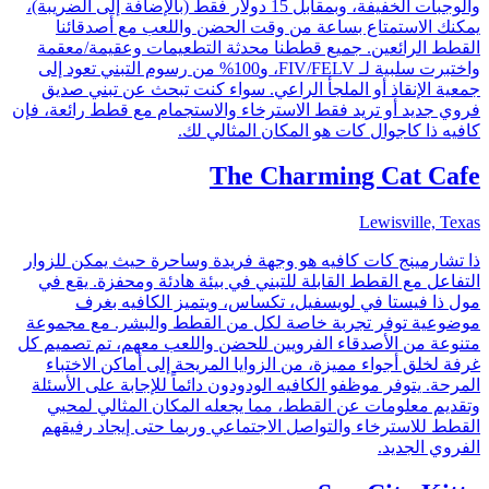
والوجبات الخفيفة، وبمقابل 15 دولار فقط (بالإضافة إلى الضريبة)،
يمكنك الاستمتاع بساعة من وقت الحضن واللعب مع أصدقائنا
القطط الرائعين. جميع قططنا محدثة التطعيمات وعقيمة/معقمة
واختبرت سلبية لـ FIV/FELV، و100% من رسوم التبني تعود إلى
جمعية الإنقاذ أو الملجأ الراعي. سواء كنت تبحث عن تبني صديق
فروي جديد أو تريد فقط الاسترخاء والاستجمام مع قطط رائعة، فإن
كافيه ذا كاجوال كات هو المكان المثالي لك.
The Charming Cat Cafe
Lewisville, Texas
ذا تشارمينج كات كافيه هو وجهة فريدة وساحرة حيث يمكن للزوار
التفاعل مع القطط القابلة للتبني في بيئة هادئة ومحفزة. يقع في
مول ذا فيستا في لويسفيل، تكساس، ويتميز الكافيه بغرف
موضوعية توفر تجربة خاصة لكل من القطط والبشر. مع مجموعة
متنوعة من الأصدقاء الفرويين للحضن واللعب معهم، تم تصميم كل
غرفة لخلق أجواء مميزة، من الزوايا المريحة إلى أماكن الاختباء
المرحة. يتوفر موظفو الكافيه الودودون دائماً للإجابة على الأسئلة
وتقديم معلومات عن القطط، مما يجعله المكان المثالي لمحبي
القطط للاسترخاء والتواصل الاجتماعي وربما حتى إيجاد رفيقهم
الفروي الجديد.