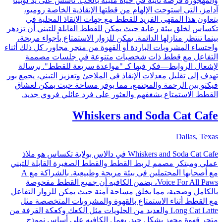
والمهجورة فرصة ثانية في حياة مليئة بالحب. تأسس على يد لوبيتا
آدامز، التي استوحت الإلهام من قطتها الإنقاذية الخاصة روميو،
يتعاون هذا المقهى الفريد للقطط مع جهات الإنقاذ المحلية في
تكساس لخلق بيئة رعاية حيث يمكن للقطط القابلة للتبني أن تزدهر
بينما تنتظر منازلها الدائمة. يمكن للزوار الاستمتاع بأجواء مريحة،
واحتساء المشروبات الباردة أو القهوة من متجر مجاور، كل ذلك أثناء
التفاعل مع قطط ذات شخصيات متنوعة في جلسات مصممة
لإشعال الروابط—فكر فيها كـ "مواعدة سريعة للقطط". برسالة
تهدف إلى تقليل معدلات الإنقاذ في الملاجئ وتعزيز التبني، يجمع بور
فيكتو بين الرحمة والمجتمع، مما يوفر مساحة حيث يمكن لعشاق
القطط الاستمتاع بشغفهم والعثور على فرد عائلي فروي جديد.
Whiskers and Soda Cat Cafe
Dallas, Texas
Whiskers and Soda Cat Cafe في دالاس بولاية تكساس هو ملاذ
عملي ومبتكر مصمم لربط القطط والقطط الصغيرة القابلة للتبني
مع أصحابها المحتملين في بيئة مريحة وطبيعية. بالشراكة مع A
Voice For All Paws، يضمن الكافيه أن جميع القطط مفحوصة
بالكامل وصحية، مما يخلق مساحة آمنة حيث يمكن للزوار التفاعل
مع القطط أثناء الاستمتاع بالقهوة والمشروبات المتخصصة مثل
Long Cat Latte والعديد من الحلويات مثل الكعك وكعكة القرفة من
متجر قهوة مجهز بشكل جيد. يعمل الكافيه على أساس نموذج