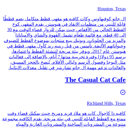
Houston, Texas
إل جاتو كوفيهاوس وكات كافيه هو مقهى قطط متكامل يضم قططًا
قابلة للتبني من منظمات الإنقاذ في هيوستن. يقدم المقهى كوخ
القطط الخالي من الأقفاص حيث يمكن للزوار قضاء الوقت مع 30
إلى 40 قطة، مع قائمة طعام تشمل القهوة والشاي والإمبانادا
والمزيد من الحلويات، وبوتيك يبيع منتجات بموضوع القطط للضيوف
وحيواناتهم الأليفة. تأسس من قبل رينيه ريد كأول مقهى قطط في
هيوستن عام 2017، ويوفر بيئة مريحة لتنشئة القطط واعتمادها،
برسم 95 دولارًا وفترة تجريبية مدتها 7 أيام، بالإضافة إلى فعاليات
مثل اليوجا وفصول الرسم وليالي الأفلام. يُنصح بالحجز المسبق،
والعائدات تدعم مهمة إل جاتو تشاريتيز في تقليل معدلات الإيثانيا.
The Casual Cat Cafe
Richland Hills, Texas
كافيه ذا كاجوال كات هو ملاذ فريد ومريح حيث يمكنك قضاء وقت
ممتع مع القطط القابلة للتبني في بيئة مريحة. يقدم الكافيه مجموعة
متنوعة من المشروبات الساخنة والمشروبات الغازية والمياه