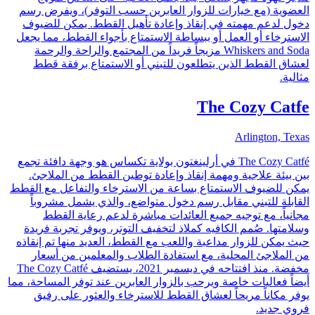
العضوية (مع خيارات للزوار العابرين حسب التوفر)، ويفرض رسم
دخول لدعم مهمته في إنقاذ وإعادة تأهيل القطط. يمكن للضيوف
الاسترخاء أو العمل أو ببساطة الاستمتاع بأجواء القطط، مما يجعل
Whiskers and Soda مزيجاً فريداً من المجتمع والراحة والرحمة
لعشاق القطط الذين يتطلعون للتبني أو الاستمتاع برفقة قطط
مثالية.
The Cozy Catfe
Arlington, Texas
The Cozy Catfé في أرلينغتون بولاية تكساس هو وجهة دافئة تجمع
بين بيئة علاجية ومهمة إنقاذ وإعادة توطين القطط من الملاجئ.
يمكن للضيوف الاستمتاع بساعة من الاسترخاء والتفاعل مع القطط
القابلة للتبني مقابل رسم دخول متواضع، والذي يشمل مشروباً
مجانياً، مع توجيه جميع العائدات مباشرة لدعم رعاية القطط
وسلامتها. صُمم الكافيه كملاذ لتخفيف التوتر، ويوفر تجربة فريدة
حيث يمكن للزوار مداعبة واللعب مع القطط، العديد منها تم إنقاذه
من الملاجئ المحلية، مع استفادة الطلاب والمعلمين من أسعار
مخفضة. منذ افتتاحه في ديسمبر 2021، يستضيف The Cozy Catfé
أيضاً فعاليات خاصة ويرحب بالزوار العابرين عند توفر المساحة، مما
يوفر مكاناً مريحاً لعشاق القطط للاسترخاء والعثور على رفيق
فروي جديد.