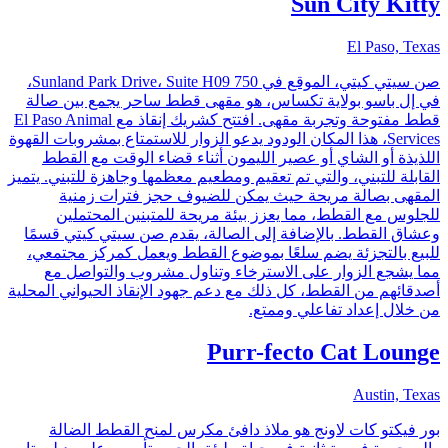
Sun City Kitty
El Paso, Texas
صن سيتي كيتي، الموقع في 750 Sunland Park Drive، Suite H09،
في إل باسو بولاية تكساس، هو مقهى قطط ساحر يجمع بين صالة
قطط مفتوحة وتجربة مقهى. افتتح كشريك إنقاذ مع El Paso Animal
Services، هذا المكان الودود يدعو الزوار للاستمتاع بمشروبات القهوة
اللذيذة أو الشاي أو عصير الليمون أثناء قضاء الوقت مع القطط
القابلة للتبني، والتي تم تعقيم ومطعيم معظمها وجاهزة للتبني. يتميز
المقهى بصالة مريحة حيث يمكن للضيوف حجز فترات زمنية
للجلوس مع القطط، مما يعزز بيئة مريحة للمتبنين المحتملين
وعشاق القطط. بالإضافة إلى الصالة، يقدم صن سيتي كيتي قسمًا
للبيع بالتجزئة يضم سلعًا بموضوع القطط ويعمل كمركز مجتمعي،
مما يشجع الزوار على الاسترخاء وتناول مشروب والتواصل مع
أصدقائهم من القطط، كل ذلك مع دعم جهود الإنقاذ الحيواني المحلية
من خلال إعداد تفاعلي وممتع.
Purr-fecto Cat Lounge
Austin, Texas
بور فيكتو كات لاونج هو ملاذ دافئ مكرس لمنح القطط الضالة