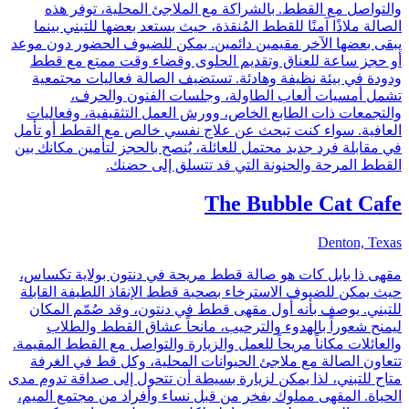
والتواصل مع القطط. بالشراكة مع الملاجئ المحلية، توفر هذه
الصالة ملاذًا آمنًا للقطط المُنقذة، حيث يستعد بعضها للتبني بينما
يبقى بعضها الآخر مقيمين دائمين. يمكن للضيوف الحضور دون موعد
أو حجز ساعة للعناق وتقديم الحلوى وقضاء وقت ممتع مع قطط
ودودة في بيئة نظيفة وهادئة. تستضيف الصالة فعاليات مجتمعية
تشمل أمسيات ألعاب الطاولة، وجلسات الفنون والحرف،
والتجمعات ذات الطابع الخاص، وورش العمل التثقيفية، وفعاليات
العافية. سواء كنت تبحث عن علاج نفسي خالص مع القطط أو تأمل
في مقابلة فرد جديد محتمل للعائلة، يُنصح بالحجز لتأمين مكانك بين
القطط المرحة والحنونة التي قد تتسلق إلى حضنك.
The Bubble Cat Cafe
Denton, Texas
مقهى ذا بابل كات هو صالة قطط مريحة في دنتون بولاية تكساس،
حيث يمكن للضيوف الاسترخاء بصحبة قطط الإنقاذ اللطيفة القابلة
للتبني. يوصف بأنه أول مقهى قطط في دنتون، وقد صُمّم المكان
ليمنح شعوراً بالهدوء والترحيب، مانحاً عشاق القطط والطلاب
والعائلات مكاناً مريحاً للعمل والزيارة والتواصل مع القطط المقيمة.
تتعاون الصالة مع ملاجئ الحيوانات المحلية، وكل قط في الغرفة
متاح للتبني، لذا يمكن لزيارة بسيطة أن تتحول إلى صداقة تدوم مدى
الحياة. المقهى مملوك بفخر من قبل نساء وأفراد من مجتمع الميم،