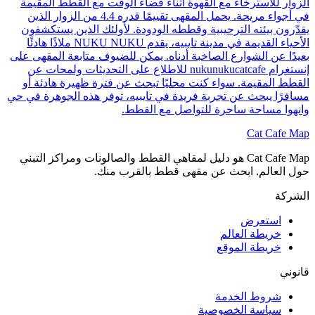
الزوار للاسترخاء مع القهوة أثناء قضاء الوقت مع القطط المقيمة
في أجواء مريحة. يحمل المقهى تقييمًا قدره 4.4 من الزوار الذين
يقدّرون بيئته الترحيبية وقططه الودودة. لأولئك الذين يستكشفون
الأحياء القديمة في مدينة تايبيه، يقدم NUKU NUKU ملاذًا هادئًا
بعيدًا عن الشوارع الصاخبة أدناه. يمكن للضيوف متابعة المقهى على
إنستغرام nukunukucatcafe للاطلاع على التحديثات ولمحات عن
القطط المقيمة. سواء كنت محليًا تبحث عن فترة ظهيرة هادئة أو
مسافرًا يبحث عن تجربة فريدة في تايبيه، توفر هذه الجوهرة في حي
وانهوا مساحة ساحرة للتواصل مع القطط.
Cat Cafe Map
Cat Cafe Map هو دليل لمقاهي القطط والصالونات ومراكز التبني
حول العالم. ابحث عن مقهى قطط بالقرب منك.
الشركة
استعرض
خريطة العالم
خريطة الموقع
قانوني
شروط الخدمة
سياسة الخصوصية