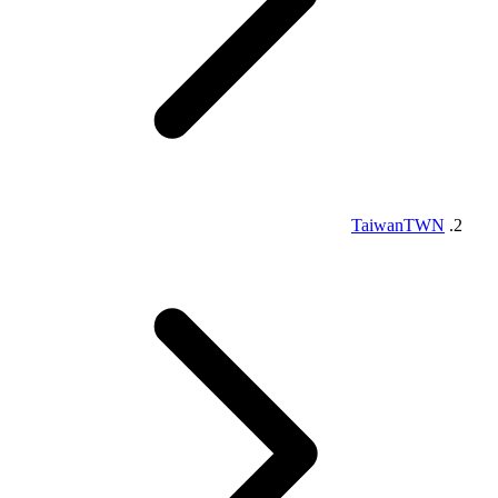
Taiwan
TWN