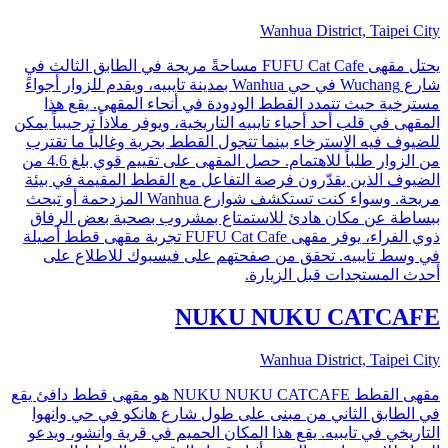
Wanhua District, Taipei City
يحتل مقهى FUFU Cat Cafe مساحةً مريحة في الطابق الثالث في
شارع Wuchang في حي Wanhua بمدينة تايبيه، ويقدم للزوار أجواءً
مسترخية حيث تتمدد القطط الودودة في أنحاء المقهى. يقع هذا
المقهى في قلب أحد أحياء تايبيه التاريخية، ويوفر ملاذاً ترحيبياً يمكن
للضيوف فيه الاسترخاء بينما تتجول القطط بحرية وغالباً ما تقترب
من الزوار طلباً للاهتمام. حصل المقهى على تقييم قوي بلغ 4.6 من
الضيوف الذين يقدّرون فرصة التفاعل مع القطط المقيمة في بيئة
مريحة. وسواء كنت تستكشف شوارع Wanhua المزدحمة أو تبحث
ببساطة عن مكان هادئ للاستمتاع بمشروب بصحبة بعض الرفاق
ذوي الفراء، يوفر مقهى FUFU Cat Cafe تجربة مقهى قطط أصيلة
في وسط تايبيه. تحقق من صفحتهم على فيسبوك للاطلاع على
أحدث المستجدات قبل الزيارة.
NUKU NUKU CATCAFE
Wanhua District, Taipei City
مقهى القطط NUKU NUKU CATCAFE هو مقهى قطط دافئ يقع
في الطابق الثاني من مبنى على طول شارع هانكو في حي وانهوا
التاريخي في تايبيه. يقع هذا المكان الحميم في قرية وانشو، ويدعو