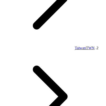
Taiwan
TWN