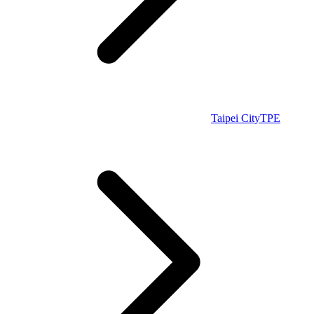
Taipei City
TPE