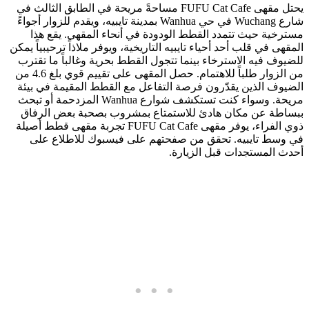
يحتل مقهى FUFU Cat Cafe مساحةً مريحة في الطابق الثالث في
شارع Wuchang في حي Wanhua بمدينة تايبيه، ويقدم للزوار أجواءً
مسترخية حيث تتمدد القطط الودودة في أنحاء المقهى. يقع هذا
المقهى في قلب أحد أحياء تايبيه التاريخية، ويوفر ملاذاً ترحيبياً يمكن
للضيوف فيه الاسترخاء بينما تتجول القطط بحرية وغالباً ما تقترب
من الزوار طلباً للاهتمام. حصل المقهى على تقييم قوي بلغ 4.6 من
الضيوف الذين يقدّرون فرصة التفاعل مع القطط المقيمة في بيئة
مريحة. وسواء كنت تستكشف شوارع Wanhua المزدحمة أو تبحث
ببساطة عن مكان هادئ للاستمتاع بمشروب بصحبة بعض الرفاق
ذوي الفراء، يوفر مقهى FUFU Cat Cafe تجربة مقهى قطط أصيلة
في وسط تايبيه. تحقق من صفحتهم على فيسبوك للاطلاع على
أحدث المستجدات قبل الزيارة.