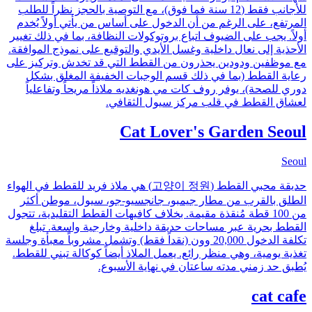
للأجانب فقط (12 سنة فما فوق)، مع التوصية بالحجز نظراً للطلب
المرتفع، على الرغم من أن الدخول على أساس من يأتي أولاً يُخدم
أولاً. يجب على الضيوف اتباع بروتوكولات النظافة، بما في ذلك تغيير
الأحذية إلى نعال داخلية وغسل الأيدي والتوقيع على نموذج الموافقة.
مع موظفين ودودين يحذرون من القطط التي قد تخدش وتركيز على
رعاية القطط (بما في ذلك قسم الوجبات الخفيفة المغلق بشكل
دوري للصحة)، يوفر روف كات مي هونغديه ملاذاً مريحاً وتفاعلياً
لعشاق القطط في قلب مركز سيول الثقافي.
Cat Lover's Garden Seoul
Seoul
حديقة محبي القطط (고양이 정원) هي ملاذ فريد للقطط في الهواء
الطلق بالقرب من مطار جيمبو، جانجسيو-جو، سيول، موطن أكثر
من 100 قطة مُنقذة مقيمة. بخلاف كافيهات القطط التقليدية، تتجول
القطط بحرية عبر مساحات حديقة داخلية وخارجية واسعة. تبلغ
تكلفة الدخول 20,000 وون (نقداً فقط) وتشمل مشروباً معبأة وجلسة
تغذية يومية، وهي منظر رائع. يعمل الملاذ أيضاً كوكالة تبني للقطط.
يُطبق حد زمني مدته ساعتان في نهاية الأسبوع.
cat cafe