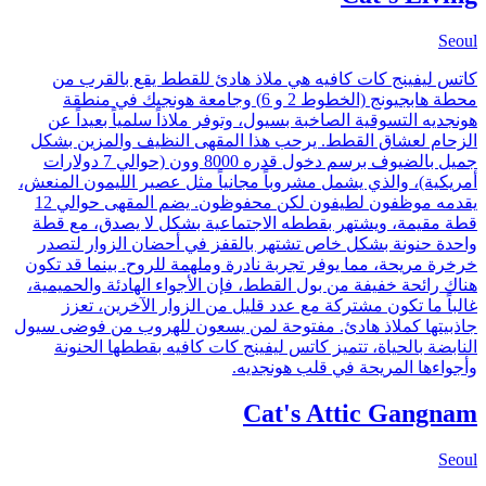
Seoul
كاتس ليفينج كات كافيه هي ملاذ هادئ للقطط يقع بالقرب من
محطة هابجيونج (الخطوط 2 و 6) وجامعة هونجيك في منطقة
هونجديه التسوقية الصاخبة بسيول، وتوفر ملاذاً سلمياً بعيداً عن
الزحام لعشاق القطط. يرحب هذا المقهى النظيف والمزين بشكل
جميل بالضيوف برسم دخول قدره 8000 وون (حوالي 7 دولارات
أمريكية)، والذي يشمل مشروباً مجانياً مثل عصير الليمون المنعش،
يقدمه موظفون لطيفون لكن محفوظون. يضم المقهى حوالي 12
قطة مقيمة، ويشتهر بقططه الاجتماعية بشكل لا يصدق، مع قطة
واحدة حنونة بشكل خاص تشتهر بالقفز في أحضان الزوار لتصدر
خرخرة مريحة، مما يوفر تجربة نادرة وملهمة للروح. بينما قد تكون
هناك رائحة خفيفة من بول القطط، فإن الأجواء الهادئة والحميمية،
غالباً ما تكون مشتركة مع عدد قليل من الزوار الآخرين، تعزز
جاذبيتها كملاذ هادئ. مفتوحة لمن يسعون للهروب من فوضى سيول
النابضة بالحياة، تتميز كاتس ليفينج كات كافيه بقططها الحنونة
وأجواءها المريحة في قلب هونجديه.
Cat's Attic Gangnam
Seoul