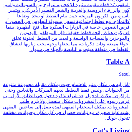
المقهى 37 قطة مقيمة مثيرة للإعجاب، تتراوح بين السومالية والمين
كون والزرقاء الروسية والغريبة والشعر القصير الأمريكي، ويتميز
بأسرة من الكرتون المريحة حيث تنام القطط أو تتخذ أوضاعاً
كالنماذج، مع قطط اجتماعية تسعى بسهولة للجلوس في الحضن أو
فرص التصوير، خاصة في الزيارات المبكرة مثل فتح الظهيرة. بينما
قد يكون هناك رائحة قطط خفيفة، فإن الموظفين الودودين
والموجزين والمساحة الواسعة والعديد من القطط الحنونة تخلق
أجواءً ممتعة وذات ذكريات، مما يجعلها وجهة يجب زيارتها لعشاق
القطط في منطقة هونجديه النابضة بالحياة في سيول.
Table A
Seoul
تابل إيه هي مكان مثير للاهتمام حيث يمكنك مقابلة مجموعة متنوعة
من الحيوانات، وليس فقط القطط. لديهم الميركات والثعابين وحتى
الراكون. يمكنك الدخول بعد شراء تذكرة دخول في الطابق الأول. يتم
فرض رسوم على المشروبات بشكل منفصل ولا يلزم طلب
المشروبات. يمكنك استخدام المقهى لمدة تصل إلى ساعتين. المقهى
يشبه غابة صغيرة، مع نباتات خضراء في كل مكان وحيوانات مختلفة
تتجول حولك.
Cat's Living