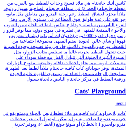
كاتس أتيك جانجنام هي ملاذ فسيح وجذاب للقطط يقع بالقرب من
محطة جانجنام (الخط 2) في منطقة جانجنام الصاخبة بسيول، وتوفر
ملاذاً مجزياً لعشاق القطط رغم رحلة المترو من مناطق مثل مابو-
جو. تقع على عدة طوابق فوق المطاعم في مستوى الأرض، وهذا
الفرع الثاني من سلسلة جودابانج يعكس النظافة الخالية من العيوب
والأجواء الممتعة للمقهى في نظيره في ميونج دونج، مما يوفر للزوار
رسم دخول قدره 9000 وون (8 دولارات أمريكية) يشمل مشروب
قهوة أو شاي عالي الجودة. يضم المقهى مجموعة اجتماعية من
القطط، ويرحب بالضيوف للاسترخاء في بيئة فسيحة وجيدة الصيانة
حيث تتجول القطط بحرية، غالباً ما تستلقي بجانب الزوار، مثل
السيدة الكبيرة الحنونة التي تتبادل القبل مع قطة سوداء على
معاملات التونة، مما يخلق لحظات دافئة وغامضة. مفتوح للزيارات
الممتدة، يوفر جودابانج كات كافيه جانجنام ملاذاً لطيفاً بعد الظهيرة،
مما يجعل الرحلة تستحق العناء لمن يسعون للقهوة عالية الجودة
ورفقة القطط في مركز جانجنام النابض بالحياة بسيول.
Cats' Playground
Seoul
كات بلايجراوند كات كافيه هو ملاذ قطط نابض بالحياة وممتع يقع في
حي ميونغدونغ الصاخب بسيول، يمكن الوصول إليه عبر محطات
مترو يولجيرو 1 (الخط 2) أو ميونغ-دونغ (الخط 4)، ويوفر تجربة