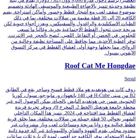
العصير) برسم دخول قدره 9,000 وون (7.82 دولار)، يُقدم في بيئة
نظيفة وحديثة تتميز بالإضاءة الطبيعية والموسيقى الهادئة وتصميم
بموضوع سقف لعب مع أشجار قطط وجسور وأماكن استراحة. يضم
الكافيه 20 إلى 30 قطة مقيمة من سلالات مختلفة، بما في ذلك
الطيات الاسكتلندية والراغدول والسفينكس، ويعزز أجواء حيوية لكن
مريحة حيث تتجول القطط الاجتماعية بحرية، وغالباً ما تسعى
للجلوس في الحضن أو التفاعل اللعبي. يُنصح بالحجز عبر الإنترنت.
توفر أغطية الأحذية، مما يحافظ على المساحة نظيفة وخالية من
الروائح، مما يجعلها وجهة أولى لعشاق القطط في مركز التسوق
الأيقوني بسيول.
Roof Cat Me Hongdae
Seoul
روف كات مي هونغديه هو ملاذ قطط فسيح وساحر يقع في الطابق
B2 من مبنى H-Cube في 140 يانغهوا-رو، مابو-جو، سيول، كوريا
الجنوبية، ضمن حي هونغديه النابض بالحياة، يمكن الوصول إليه عبر
محطة جامعة هونغيك (الخط 2، المخرج 9)، ويوفر تجربة فريدة
لعشاق القطط منذ افتتاحه في 2024. يتميز هذا المكان الداخلي
الشهير بحوالي 50 قطة جميلة من سلالات مختلفة، مما يخلق قرية
قطط خيالية مع زوايا مريحة ومساحات لعب وبار مشروبات غير
محدود مجاني يقدم القهوة والشاي والليمونادة عبر آلة خدمة ذاتية
سهلة الاستخدام. يوفر الكافيه حد أقصى لمدة الزيارة ثلاث ساعات