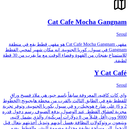
Cat Cafe Mocha Gangnam
Seoul
مقهى Cat Cafe Mocha Gangnam هو مقهى قطط يقع في منطقة
Gangnam في سيول، كوريا الجنوبية. إنه مكان شهير لمحبي القطط
للاستمتاع بفنجان من القهوة وقضاء الوقت مع ما يقرب من 30 قطة
لطيفة.
Y Cat Café
Seoul
واي كات كافيه، المعروفة سابقاً باسم جيو، هي ملاذ فسيح وراقٍ
للقطط يقع في الطابق الثالث بالقرب من محطة هابجيونج (الخطوط
2 و 6) على شارع هونجيك-رو في سيول بكوريا الجنوبية، وتوفر تجربة
مجزية لعشاق القطط. عند الوصول، يدفع الضيوف رسم دخول قدره
9000 وون (أقل قليلاً من 8 دولارات أمريكية)، والذي يشمل لاتيه،
ويتبعون بروتوكولات النظافة بغسل أيديهم وتبديل أحذيتهم بنعال قبل
الدخول إلى مساحة نظيفة وجذابة مصممة للبشر والقطط. يضم