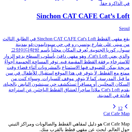
في الذاكرة حقاً.
Sinchon CAT CAFE Cat’s Loft
Seoul
يقع مقهى القطط Sinchon CAT CAFE Cat's Loft في الطابق الثالث
من مبنى على شارع يونسي-رو في حي سيودايمون-غو بمدينة
سيول، كوريا الجنوبية. يُعرف المكان محلياً باسم 고양이다락방
والذي يعني Cat's Loft، وهو مقهى دافئ بأسلوب السطح يدعو الزوار
للاسترخاء برفقة القطط المقيمة فيه. توفر المساحة الحميمة أجواءً
مريحة يمكن للضيوف فيها الاستمتاع بالمشروبات أثناء قضاء وقت
ممتع مع القطط. لا يتوفر في هذا الموقع استقبال للأطفال في سن
ما قبل المدرسة، كما لا يتوفر موقف للسيارات. وسواء كنت من
السكان المحليين أو مسافراً تستكشف حي سينشون النابض بالحياة،
يقدم Cat's Loft ملاذاً ساحراً لعشاق القطط الباحثين عن استراحة
هادئة في المدينة.
1
2
Cat Cafe Map
Cat Cafe Map هو دليل لمقاهي القطط والصالونات ومراكز التبني
حول العالم. ابحث عن مقهى قطط بالقرب منك.