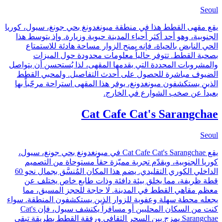
Seoul
يقع مقهى القطط هذا في منطقة ميونغدونغ بحي جونغ، سيول، كوريا
الجنوبية، وهو أحد أكثر أحياء المدينة حيوية وزيارة. وإذ يتوسط هذا
الحي النابض بالحياة، فإنه يمنح الزوار مساحة هادئة للاستمتاع
بصحبة القطط. تتوفر حالياً معلومات محدودة حول الميزات
والمشروبات المحددة التي يقدمها المقهى، لذا يُستحسن أن يتواصل
الضيوف مباشرة للحصول على أحدث التفاصيل. ولمحبي القطط
الذين يستكشفون ميونغدونغ، يوفر هذا المقهى استراحة مرحّباً بها
بعيداً عن صخب الشوارع في الخارج.
Cat Cafe Cat's Sarangchae
Seoul
يقع Cat Cafe Cat's Sarangchae في ميونغدونغ بحي جونغ، سيول،
كوريا الجنوبية، ويقدّم تجربة مميّزة حقاً مستوحاة من التصميم
الداخلي الكوري التقليدي. يضم هذا المكان المُنسَّق بجمال نحو 60
قطة ظريفة، مما يخلق بيئة دافئة وذات طابع خاص يختلف عن
معظم مقاهي القطط في المدينة. لا حاجة للحجز المسبق، مما
يجعله محطة سهلة وعفوية للزوار الذين يستكشفون المنطقة. سواء
كنت من السكان المحليين أو مسافراً يكتشف سيول، فإن Cat's
Sarangchae يمزج بين السحر الثقافي ورفقة القطط بطريقة تبقى