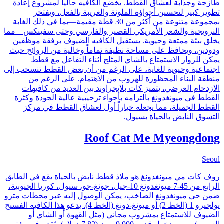
طازجة وجذابة لعشاق القطط. يخضع الكافيه حالياً لمشروع إعادة
تطوير كبير لتحسين أجواؤه الملونة والغريبة بالفعل، ويفتخر
بمجموعة متنوعة من أكثر من 30 قطة مقيمة—بما في ذلك الغابة
النرويجية والشعر الأمريكي القصير والفارسي وحتى سفينكس—مما
يخلق بيئة ممتعة وحيوية. يستقبل الكافيه الضيوف برفقة موظفين
ودودين، ويحافظ على مساحة نظيفة تماماً وخالية من الروائح حيث
يمكن للزوار الاستمتاع بالشاي المثلج أثناء التفاعل مع قطط
اجتماعية وحيوية للغاية، على الرغم من أن بعض القطط تنسحب إلى
منطقة البناء المحظورة للهروب من الاهتمام. على الرغم من
الازدحام العرضي، يتميز كات بلايجراوند بين العديد من كافيهات
القطط في ميونغدونغ بالتزامه بأجواء ترحيبية عالية الجودة وكثرة
القطط الجميلة، مما يجعله خياراً أول لعشاق القطط في مركز
التسوق النابض بالحياة بسيول.
Roof Cat Me Myeongdong
Seoul
روف كات مي ميونغدونغ هو ملاذ قطط نابض بالحياة يقع في الطابق
الرابع من 45-7 ميونغدونغ 10-جيل، جونغ-جو، سيول، كوريا الجنوبية،
ضمن حي ميونغدونغ الصاخب، يمكن الوصول إليه عبر محطات مترو
يولجيرو 1 (الخط 2) أو ميونغ-دونغ (الخط 4). يدعو هذا الكافيه الفسيح
الضيوف للاستمتاع بمشروب مجاني (مثل القهوة أو الشاي أو