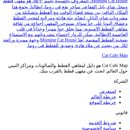
Morning Cat House، المعروف بالصينية باسم 猫宁، هو مقهى قطط
ومحل شاي بابل الفقاعي ساحر يقع في روما، إيطاليا. يجمع هذا
المكان الدافئ بين متعة قضاء الوقت مع القطط وتشكيلة من
مشروبات شاي البابل، ليقدّم بيئة هادئة ومرحّبة لمحبي القطط
وعشاق البوبا على حدٍّ سواء. يستوحي المقهى أجواءه من ثقافة
مقاهي القطط الآسيوية، مما يخلق جواً مميزاً وجذاباً في قلب
العاصمة الإيطالية. يمكن للزوار احتساء مشروباتهم مع الاستمتاع
بصحبة القطط المقيمة. يُعدّ Morning Cat House وجهة مميزة ورائعة
لكل من يبحث عن ملاذ هادئ وصديق للقطط في روما.
Cat Cafe Map
Cat Cafe Map هو دليل لمقاهي القطط والصالونات ومراكز التبني
حول العالم. ابحث عن مقهى قطط بالقرب منك.
الشركة
استعرض
خريطة العالم
خريطة الموقع
قانوني
شروط الخدمة
سياسة الخصوصية