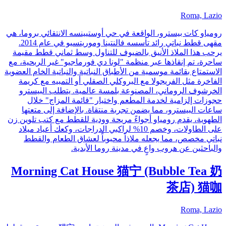
Roma, Lazio
رومياو كات بيسترو، الواقعة في حي أوستيينسه الانتقائي بروما، هي
مقهى قطط نباتي رائد تأسسه فالنتينا وموريتسيو في عام 2014.
يرحب هذا الملاذ الأنيق بالضيوف للتناول وسط ثماني قطط مقيمة
ساحرة، تم إنقاذها عبر منظمة "لونا دي فورماجيو" غير الربحية، مع
الاستمتاع بقائمة موسمية من الأطباق النباتية والنباتية الخام العضوية
الفاخرة مثل الفريجولا مع البروكلي الصقلي أو التمبيه مع كريمة
الخرشوف الروماني، المصنوعة بلمسة عالمية. يتطلب البيسترو
حجوزات إلزامية لخدمة المطعم واختيار "قائمة المزاج" خلال
ساعات البيسترو، مما يضمن تجربة منتقاة. بالإضافة إلى متعتها
الطهوية، يقدم رومياو أجواءً مريحة وودية للقطط مع كتب تلوين زن
على الطاولات، وخصم 10% لراكبي الدراجات، وكعك أعياد ميلاد
نباتي مخصص، مما يجعله ملاذاً محبوباً لعشاق الطعام والقطط
والباحثين عن هروب واعٍ في مدينة روما الأبدية.
Morning Cat House 猫宁 (Bubble Tea 奶
茶店) 猫咖
Roma, Lazio