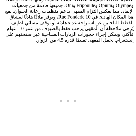
وOlympe وOpium وFripouille وOni، جميعها قادمة من جمعيات
الإنقاذ، مما يعكس التزام المقهى بدعم منظمات رعاية الحيوان. يقع
هذا المكان الهادئ في 10 Rue Fonderie، ويوفر ملاذًا هادئًا لعشاق
القطط الباحثين عن استراحة غداء هادئة أو توقف مسائي لطيف.
يُرجى ملاحظة أن المقهى يرحب فقط بالضيوف من عمر 10 أعوام
فأكثر، ويمكن إجراء حجوزات الزيارات الصباحية عبر صفحتهم على
إنستغرام. يحمل المقهى تقييمًا قدره 4.5 من الزوار.