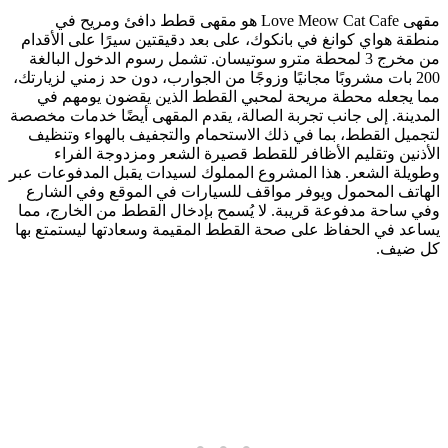
مقهى Love Meow Cat Cafe هو مقهى قطط دافئ ومريح في
منطقة هواي كوانغ في بانكوك، على بعد دقيقتين سيرًا على الأقدام
من مخرج 3 لمحطة مترو سوتيسان. تشمل رسوم الدخول البالغة
200 بات مشروبًا مجانيًا وزوجًا من الجوارب، دون حد زمني لزيارتك،
مما يجعله محطة مريحة لمحبي القطط الذين يقضون يومهم في
المدينة. إلى جانب تجربة الصالة، يقدم المقهى أيضًا خدمات مخصصة
لتجميل القطط، بما في ذلك الاستحمام والتجفيف بالهواء وتنظيف
الأذنين وتقليم الأظافر للقطط قصيرة الشعر ومزدوجة الفراء
وطويلة الشعر. هذا المشروع المملوك لسيدات يقبل المدفوعات عبر
الهاتف المحمول ويوفر مواقف للسيارات في الموقع وفي الشارع
وفي ساحة مدفوعة قريبة. لا يُسمح بإدخال القطط من الخارج، مما
يساعد في الحفاظ على صحة القطط المقيمة وسعادتها ليستمتع بها
كل ضيف.