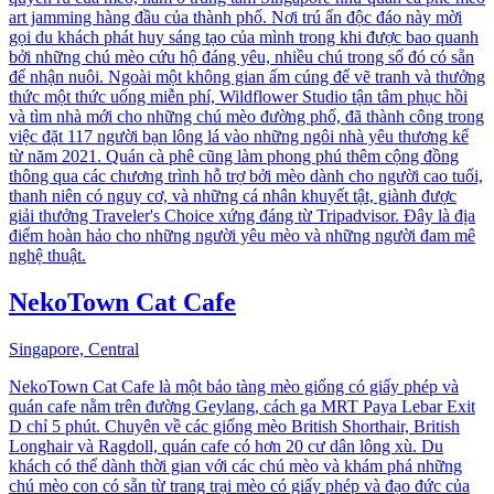
art jamming hàng đầu của thành phố. Nơi trú ẩn độc đáo này mời
gọi du khách phát huy sáng tạo của mình trong khi được bao quanh
bởi những chú mèo cứu hộ đáng yêu, nhiều chú trong số đó có sẵn
để nhận nuôi. Ngoài một không gian ấm cúng để vẽ tranh và thưởng
thức một thức uống miễn phí, Wildflower Studio tận tâm phục hồi
và tìm nhà mới cho những chú mèo đường phố, đã thành công trong
việc đặt 117 người bạn lông lá vào những ngôi nhà yêu thương kể
từ năm 2021. Quán cà phê cũng làm phong phú thêm cộng đồng
thông qua các chương trình hỗ trợ bởi mèo dành cho người cao tuổi,
thanh niên có nguy cơ, và những cá nhân khuyết tật, giành được
giải thưởng Traveler's Choice xứng đáng từ Tripadvisor. Đây là địa
điểm hoàn hảo cho những người yêu mèo và những người đam mê
nghệ thuật.
NekoTown Cat Cafe
Singapore, Central
NekoTown Cat Cafe là một bảo tàng mèo giống có giấy phép và
quán cafe nằm trên đường Geylang, cách ga MRT Paya Lebar Exit
D chỉ 5 phút. Chuyên về các giống mèo British Shorthair, British
Longhair và Ragdoll, quán cafe có hơn 20 cư dân lông xù. Du
khách có thể dành thời gian với các chú mèo và khám phá những
chú mèo con có sẵn từ trang trại mèo có giấy phép và đạo đức của