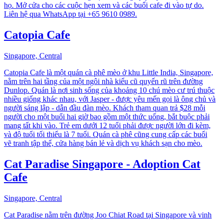
họ. Mở cửa cho các cuộc hẹn xem và các buổi cafe đi vào tự do.
Liên hệ qua WhatsApp tại +65 9610 0989.
Catopia Cafe
Singapore, Central
Catopia Cafe là một quán cà phê mèo ở khu Little India, Singapore,
nằm trên hai tầng của một ngôi nhà kiểu cũ quyến rũ trên đường
Dunlop. Quán là nơi sinh sống của khoảng 10 chú mèo cư trú thuộc
nhiều giống khác nhau, với Jasper - được yêu mến gọi là ông chủ và
người sáng lập - dẫn đầu đàn mèo. Khách tham quan trả $28 mỗi
người cho một buổi hai giờ bao gồm một thức uống, bắt buộc phải
mang tất khi vào. Trẻ em dưới 12 tuổi phải được người lớn đi kèm,
và độ tuổi tối thiểu là 7 tuổi. Quán cà phê cũng cung cấp các buổi
vẽ tranh tập thể, cửa hàng bán lẻ và dịch vụ khách sạn cho mèo.
Cat Paradise Singapore - Adoption Cat
Cafe
Singapore, Central
Cat Paradise nằm trên đường Joo Chiat Road tại Singapore và vinh