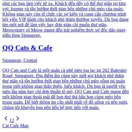
như các bạn làm việc từ xa. Khách đến đây có thể thư giãn tại khu
vực lounge và tận hưởng thời gian bên những chú mèo của quán.
Không gian này còn tổ chức các sự kiện và cung cấp chương trình
hội viên VIP dành cho khách ghé thăm thường xuyên. Dù bạn đang
tìm một nơi để làm việc hay đơn giản chỉ muốn thư giãn,
Meownistry of Meow mang đến trải nghiệm thực sự độc đáo ngay
giữa lòng Singapore.
QQ Cats & Cafe
Singapore, Central
QQ Cats and Cafe là một quán cà phê mèo tọa lạc tại 262 Balestier
Road, Singapore. Địa điểm ấm cúng này mời gọi khách ghé thăm
thư giãn và tận hưởng thời gian bên những chú mèo sống tại quán
trong một không gian thân thiện, hiếu khách. Dù bạn là người yêu
mèo lâu năm hay chỉ đơn thuần tò mò, QQ Cats and Cafe mang đến
một không gian thoải mái để bạn thư thả bầu bạn cùng mèo bên
trong quán. Để biết thông tin cập nhật nhất về đồ uống và tiện nghi,
chúng tôi khuyên bạn nên liên hệ trực tiếp với quán.
1
2
Cat Cafe Map