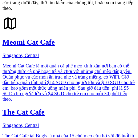
các trang dưới đây, thử tìm kiếm của chúng tôi, hoặc xem trang tiếp
theo.
Meomi Cat Cafe
Singapore, Central
Meomi Cat Cafe là một quán cà phê mèo xinh xắn nơi bạn có thể
thưởng thức cà phê hoặc trà và chơi với những chú mèo đáng yêu.
Quán phục vụ các món ăn trưa nhẹ và tráng miệng, có WiFi. Giờ
đầu tiên, quán tính phí $14 SGD cho người lớn và $10 SGD cho trẻ
em, bao gồm một thức uống miễn phí. Sau giờ đầu tiên, phí là $5
SGD cho người lớn và $4 SGD cho trẻ em cho mỗi 30 phút tiếp
theo.
The Cat Cafe
Singapore, Central
The Cat Cafe tại Bugis là nhà của 15 chú mèo cứu hộ với độ tuổi từ