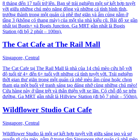
8 tháng đến 17 tuổi trở lên. Bạn sẽ trải nghiệm một sự kết hợp tuyệt
vời giữa những chú mèo năng động và những cá tính bình tĩnh,
trưởng thành trong một quán cà phê thư giãn và ấm cúng nằm ở
tầng 3 (không có thang máy) của một tòa nhà kiểu cũ. Bãi đỗ xe gần
nhất tại Bugis+ và Bugis Junction. Ga MRT gần nhất là Bugis
Station (đi bộ 2 phút – 100m).
The Cat Cafe at The Rail Mall
Singapore, Central
The Cat Cafe tại The Rail Mall là nhà của 14 chú mèo cứu hộ với
độ tuổi từ 4+ đến 6+ tuổi với những cá tính tuyệt vời. Trải nghiệm
thời gian thư giãn trong một quán cà phê mèo ấm cúng hoặc chọn
tham gia một buổi vẽ tranh sáng tạo đáng nhớ cùng những chú mèo!
Cửa hàng này ở tầng trệt và thân thiện với xe lăn. Có chỗ đỗ xe trên
đường. Ga MRT gần nhất là Hillview Station (đi bộ 7 phút – 550m).
Wildflower Studio Cat Cafe
Singapore, Central
Wildflower Studio là một sự kết hợp tuyệt vời giữa sáng tạo và sự
quyến rũ của mèo, nằm ở trung tâm Singapore như quán cà phê mèo