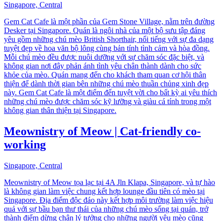
Singapore, Central
Gem Cat Cafe là một phần của Gem Stone Village, nằm trên đường
Desker tại Singapore. Quán là ngôi nhà của một bộ sưu tập đáng
yêu gồm những chú mèo British Shorthair, nổi tiếng với sự đa dạng
tuyệt đẹp về hoa văn bộ lông cùng bản tính tình cảm và hòa đồng.
Mỗi chú mèo đều được nuôi dưỡng với sự chăm sóc đặc biệt, và
không gian nơi đây phản ánh tình yêu chân thành dành cho sức
khỏe của mèo. Quán mang đến cho khách tham quan cơ hội thân
thiện để dành thời gian bên những chú mèo thuần chủng xinh đẹp
này. Gem Cat Cafe là một điểm đến tuyệt vời cho bất kỳ ai yêu thích
những chú mèo được chăm sóc kỹ lưỡng và giàu cá tính trong một
không gian thân thiện tại Singapore.
Meownistry of Meow | Cat-friendly co-
working
Singapore, Central
Meownistry of Meow tọa lạc tại 4A Jln Klapa, Singapore, và tự hào
là không gian làm việc chung kết hợp lounge đầu tiên có mèo tại
Singapore. Địa điểm độc đáo này kết hợp môi trường làm việc hiệu
quả với sự bầu bạn thư thái của những chú mèo sống tại quán, trở
thành điểm dừng chân lý tưởng cho những người yêu mèo cũng