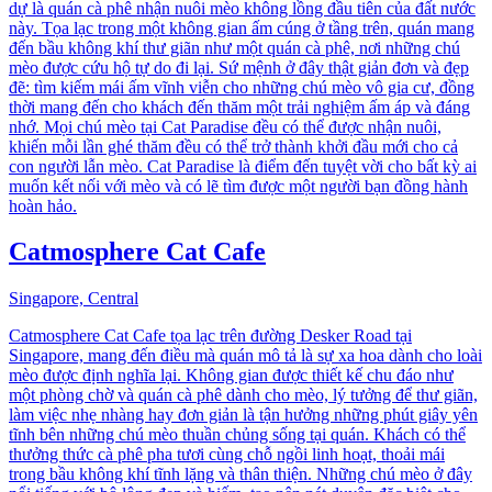
dự là quán cà phê nhận nuôi mèo không lồng đầu tiên của đất nước
này. Tọa lạc trong một không gian ấm cúng ở tầng trên, quán mang
đến bầu không khí thư giãn như một quán cà phê, nơi những chú
mèo được cứu hộ tự do đi lại. Sứ mệnh ở đây thật giản đơn và đẹp
đẽ: tìm kiếm mái ấm vĩnh viễn cho những chú mèo vô gia cư, đồng
thời mang đến cho khách đến thăm một trải nghiệm ấm áp và đáng
nhớ. Mọi chú mèo tại Cat Paradise đều có thể được nhận nuôi,
khiến mỗi lần ghé thăm đều có thể trở thành khởi đầu mới cho cả
con người lẫn mèo. Cat Paradise là điểm đến tuyệt vời cho bất kỳ ai
muốn kết nối với mèo và có lẽ tìm được một người bạn đồng hành
hoàn hảo.
Catmosphere Cat Cafe
Singapore, Central
Catmosphere Cat Cafe tọa lạc trên đường Desker Road tại
Singapore, mang đến điều mà quán mô tả là sự xa hoa dành cho loài
mèo được định nghĩa lại. Không gian được thiết kế chu đáo như
một phòng chờ và quán cà phê dành cho mèo, lý tưởng để thư giãn,
làm việc nhẹ nhàng hay đơn giản là tận hưởng những phút giây yên
tĩnh bên những chú mèo thuần chủng sống tại quán. Khách có thể
thưởng thức cà phê pha tươi cùng chỗ ngồi linh hoạt, thoải mái
trong bầu không khí tĩnh lặng và thân thiện. Những chú mèo ở đây