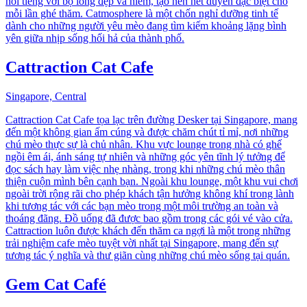
nổi tiếng với bộ lông đẹp và hiếm, tạo nên nét duyên đặc biệt cho
mỗi lần ghé thăm. Catmosphere là một chốn nghỉ dưỡng tinh tế
dành cho những người yêu mèo đang tìm kiếm khoảng lặng bình
yên giữa nhịp sống hối hả của thành phố.
Cattraction Cat Cafe
Singapore, Central
Cattraction Cat Cafe tọa lạc trên đường Desker tại Singapore, mang
đến một không gian ấm cúng và được chăm chút tỉ mỉ, nơi những
chú mèo thực sự là chủ nhân. Khu vực lounge trong nhà có ghế
ngồi êm ái, ánh sáng tự nhiên và những góc yên tĩnh lý tưởng để
đọc sách hay làm việc nhẹ nhàng, trong khi những chú mèo thân
thiện cuộn mình bên cạnh bạn. Ngoài khu lounge, một khu vui chơi
ngoài trời rộng rãi cho phép khách tận hưởng không khí trong lành
khi tương tác với các bạn mèo trong một môi trường an toàn và
thoáng đãng. Đồ uống đã được bao gồm trong các gói vé vào cửa.
Cattraction luôn được khách đến thăm ca ngợi là một trong những
trải nghiệm cafe mèo tuyệt vời nhất tại Singapore, mang đến sự
tương tác ý nghĩa và thư giãn cùng những chú mèo sống tại quán.
Gem Cat Café