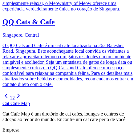
simplesmente relaxar, o Meownistry of Meow oferece uma
experiência verdadeiramente única no coração de Singapura.
QQ Cats & Cafe
Singapore, Central
O QQ Cats and Cafe é um cat cafe localizado na 262 Balestier
Road, Singapura. Este aconchegante local convida os visitantes a
relaxar e aproveitar o tempo com gatos residentes em um ambiente
amigável e acolhedor. Seja um entusiasta de gatos de longa data ou
simplesmente curioso, o QQ Cats and Cafe oferece um espaço
confortável para relaxar na companhia felina. Para os detalhes mais
atualizados sobre bebidas e comodidades, recomendamos entrar em
contato direto com o cafe.
1
2
Cat Cafe Map
Cat Cafe Map é um diretório de cat cafes, lounges e centros de
adoção ao redor do mundo. Encontre um cat cafe perto de você.
Empresa