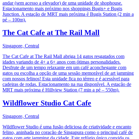
andar (sem acesso a elevador) de uma unidade de shophouse.
Estacionamento mais próximo nos shoppings Bugis+ e Bugis
Junction. A estação de MRT mais próxima é Bugis Station (2 min a
pé – 100m).
The Cat Cafe at The Rail Mall
Singapore, Central
The Cat Cafe at The Rail Mall abriga 14 gatos resgatados com
idades variando de 4+ a 6+ anos com ótimas personalidades.
Desfrute de um tempo relaxante em um café aconchegante com
gatos ou escolha a opção de uma sessão memorável de art jamming
com nossos felinos! Esta unidade fica no térreo e é acessível para
cadeiras de rodas. Estacionamento na rua disponível. A estação de
MRT mais próxima é Hillview Station (7 min a pé – 550m).
Wildflower Studio Cat Cafe
Singapore, Central
Wildflower Studio é uma fusão deliciosa de criatividade e encanto
felino, aninhada no coração de Singapura como o principal café de
gatos com arte jamming da cidade. Este refúgio único convida os