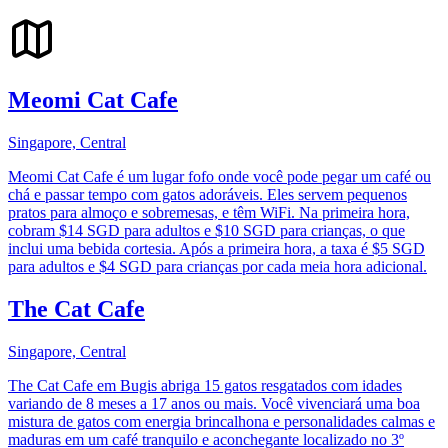
Meomi Cat Cafe
Singapore, Central
Meomi Cat Cafe é um lugar fofo onde você pode pegar um café ou
chá e passar tempo com gatos adoráveis. Eles servem pequenos
pratos para almoço e sobremesas, e têm WiFi. Na primeira hora,
cobram $14 SGD para adultos e $10 SGD para crianças, o que
inclui uma bebida cortesia. Após a primeira hora, a taxa é $5 SGD
para adultos e $4 SGD para crianças por cada meia hora adicional.
The Cat Cafe
Singapore, Central
The Cat Cafe em Bugis abriga 15 gatos resgatados com idades
variando de 8 meses a 17 anos ou mais. Você vivenciará uma boa
mistura de gatos com energia brincalhona e personalidades calmas e
maduras em um café tranquilo e aconchegante localizado no 3º