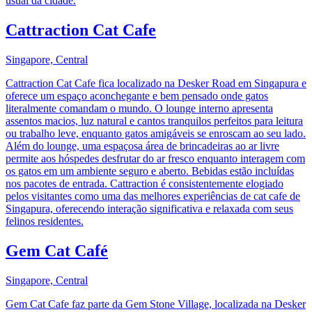
usual da cidade.
Cattraction Cat Cafe
Singapore, Central
Cattraction Cat Cafe fica localizado na Desker Road em Singapura e
oferece um espaço aconchegante e bem pensado onde gatos
literalmente comandam o mundo. O lounge interno apresenta
assentos macios, luz natural e cantos tranquilos perfeitos para leitura
ou trabalho leve, enquanto gatos amigáveis se enroscam ao seu lado.
Além do lounge, uma espaçosa área de brincadeiras ao ar livre
permite aos hóspedes desfrutar do ar fresco enquanto interagem com
os gatos em um ambiente seguro e aberto. Bebidas estão incluídas
nos pacotes de entrada. Cattraction é consistentemente elogiado
pelos visitantes como uma das melhores experiências de cat cafe de
Singapura, oferecendo interação significativa e relaxada com seus
felinos residentes.
Gem Cat Café
Singapore, Central
Gem Cat Cafe faz parte da Gem Stone Village, localizada na Desker