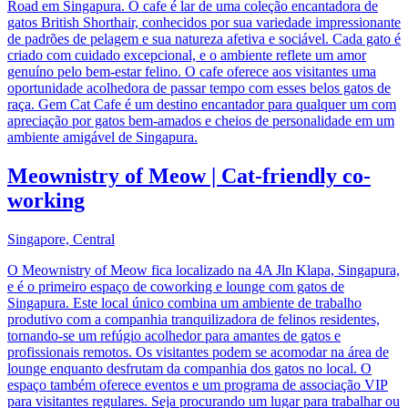
Road em Singapura. O cafe é lar de uma coleção encantadora de
gatos British Shorthair, conhecidos por sua variedade impressionante
de padrões de pelagem e sua natureza afetiva e sociável. Cada gato é
criado com cuidado excepcional, e o ambiente reflete um amor
genuíno pelo bem-estar felino. O cafe oferece aos visitantes uma
oportunidade acolhedora de passar tempo com esses belos gatos de
raça. Gem Cat Cafe é um destino encantador para qualquer um com
apreciação por gatos bem-amados e cheios de personalidade em um
ambiente amigável de Singapura.
Meownistry of Meow | Cat-friendly co-
working
Singapore, Central
O Meownistry of Meow fica localizado na 4A Jln Klapa, Singapura,
e é o primeiro espaço de coworking e lounge com gatos de
Singapura. Este local único combina um ambiente de trabalho
produtivo com a companhia tranquilizadora de felinos residentes,
tornando-se um refúgio acolhedor para amantes de gatos e
profissionais remotos. Os visitantes podem se acomodar na área de
lounge enquanto desfrutam da companhia dos gatos no local. O
espaço também oferece eventos e um programa de associação VIP
para visitantes regulares. Seja procurando um lugar para trabalhar ou