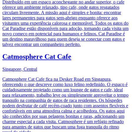
Distribuído em um espaço aconchegante no andar superior, o cafe
oferece um ambiente relaxado, tipo cafe, onde gatos resgatados
circulam livremente. A missão aqui é simples e bonita: encontrar
lares permanentes para gatos sem-abrigo enquanto oferece aos
visitantes uma experiência calorosa e memorável. Todos os gatos do
Cat Paradise estão disponíveis para adoção, tornando cada visita um
novo começo em potencial para humanos e felinos. Cat Paradise é
um destino maravilhoso para quem deseja se conectar com gatos e
talvez encontrar um companheiro perfeito.
Catmosphere Cat Cafe
Singapore, Central
Catmosphere Cat Cafe fica na Desker Road em Singapura,
oferecendo o que descreve como luxo felino redefinido. O espaço é
cuidadosamente projetado como um lounge de gatos e cafe, ideal
para relaxamento, trabalho leve ou simplesmente aproveitar o tempo
tranquilo na companhia de gatos de raça residentes. Os hóspedes
podem desfrutar de café recém-coado junto com assentos flexíveis e
confortáveis em uma atmosfera calma e acolhedora. Os gatos aqui
são conhecidos por suas pelagens bonitas e raras, adicionando um
charme especial a cada visita. Catmosphere é um refúgio refinado
para amantes de gatos que buscam uma fuga tranquila do ritmo