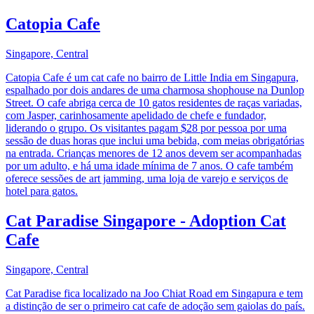
Catopia Cafe
Singapore, Central
Catopia Cafe é um cat cafe no bairro de Little India em Singapura,
espalhado por dois andares de uma charmosa shophouse na Dunlop
Street. O cafe abriga cerca de 10 gatos residentes de raças variadas,
com Jasper, carinhosamente apelidado de chefe e fundador,
liderando o grupo. Os visitantes pagam $28 por pessoa por uma
sessão de duas horas que inclui uma bebida, com meias obrigatórias
na entrada. Crianças menores de 12 anos devem ser acompanhadas
por um adulto, e há uma idade mínima de 7 anos. O cafe também
oferece sessões de art jamming, uma loja de varejo e serviços de
hotel para gatos.
Cat Paradise Singapore - Adoption Cat
Cafe
Singapore, Central
Cat Paradise fica localizado na Joo Chiat Road em Singapura e tem
a distinção de ser o primeiro cat cafe de adoção sem gaiolas do país.