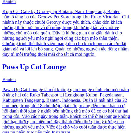
Banten
Kopi Cat Cafe by Groovy tại Bintaro, Nam Tangerang, Banten,
nằm ở tầng ba của Groovy Pet Store trong khu Ruko Victorian. Chi
nhánh này thuộc chuỗi Groovy được yêu thích, chào đón khách
thưởng thức bữa ăn và đồ uống trong khi tương tác và vuốt ve
những chú mèo của quán. Đây là không gian thư giãn dành cho
những người yêu mèo nghỉ ngơi cùng các bạn mèo thân thiện.
Chương trình thẻ thành viên mang đến cho khách quen các ưu đãi
giảm giá và lợi ích bổ sung. Quán có những nguyên tắc riêng nhằm
duy trì môi trường thoải mái cho tất cả mọi người.
Paws Up Cat Lounge
Banten
Paws Up Cat Lounge là một không gian lounge dành cho mèo nằm
ở tầng hai của Ruko Tabespot tại Lengkong Kulon, Pagedangan,
Kabupaten Tangerang, Banten, Indonesia. Quán là mái nhà của 22
chú mèo, trong đó 18 chú được giải cứu, mang đến cho khách cơ
hội dành thời gian ý nghĩa bên những chú mèo đã có cơ hội thứ hai
trong đời. Vào các ngày trong tuần, khách có thể ở lại lounge không
giới hạn thời gian, biến nơi đây thành điểm thư giãn lý tưởng cho
những người yêu mèo. Việc đặt chỗ vào cuối tuần được thực hiện
qua tin nhắn trực tiếp trên Instagram.