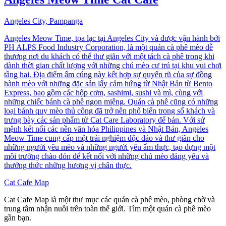
Angeles City, Pampanga
Angeles Meow Time, tọa lạc tại Angeles City và được vận hành bởi
PH ALPS Food Industry Corporation, là một quán cà phê mèo dễ
thương nơi du khách có thể thư giãn với một tách cà phê trong khi
dành thời gian chất lượng với những chú mèo cư trú tại khu vui chơi
tầng hai. Địa điểm ấm cúng này kết hợp sự quyến rũ của sự đồng
hành mèo với những đặc sản lấy cảm hứng từ Nhật Bản từ Bento
Express, bao gồm các hộp cơm, sashimi, sushi và mì, cùng với
những chiếc bánh cà phê ngon miệng. Quán cà phê cũng có những
loại bánh quy mèo thủ công đã trở nên phổ biến trong số khách và
trưng bày các sản phẩm từ Cat Care Laboratory để bán. Với sứ
mệnh kết nối các nền văn hóa Philippines và Nhật Bản, Angeles
Meow Time cung cấp một trải nghiệm độc đáo và thư giãn cho
những người yêu mèo và những người yêu ẩm thực, tạo dựng một
môi trường chào đón để kết nối với những chú mèo đáng yêu và
thưởng thức những hương vị chân thực.
Cat Cafe Map
Cat Cafe Map là một thư mục các quán cà phê mèo, phòng chờ và
trung tâm nhận nuôi trên toàn thế giới. Tìm một quán cà phê mèo
gần bạn.