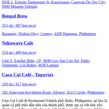
RER-2, Ernesto Tamparong St, Kauswagan, Cagayan De Oro City,
9000 Misamis Oriental
Bengal Brew
253 mi / 407 km away
Barangay, Diokno Hwy, Lemery, 4209 Batangas, Philippines
Nekowave Cafe
254 mi / 409 km away
Unit A, Estellar Bldg, 1/F, 9049 Gov San Luis Rd, Putho
Tuntungin, Los Baños, 4030 Laguna
Caca Cat Café - Tagaytay
259 mi / 417 km away
202 Amuyong-Kaytitinga Road, Alfonso, 4123 Cavite, Philippines
Uno Cat Café & Restaurant ở thành phố Iloilo, Philippines, tự hào là
quán cà phê mèo đầu tiên của thành phố, được tạo ra với tình yêu