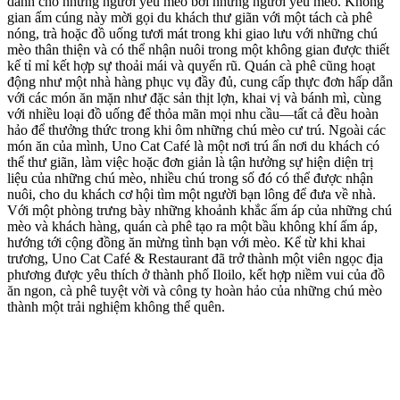
dành cho những người yêu mèo bởi những người yêu mèo. Không
gian ấm cúng này mời gọi du khách thư giãn với một tách cà phê
nóng, trà hoặc đồ uống tươi mát trong khi giao lưu với những chú
mèo thân thiện và có thể nhận nuôi trong một không gian được thiết
kế tỉ mỉ kết hợp sự thoải mái và quyến rũ. Quán cà phê cũng hoạt
động như một nhà hàng phục vụ đầy đủ, cung cấp thực đơn hấp dẫn
với các món ăn mặn như đặc sản thịt lợn, khai vị và bánh mì, cùng
với nhiều loại đồ uống để thỏa mãn mọi nhu cầu—tất cả đều hoàn
hảo để thưởng thức trong khi ôm những chú mèo cư trú. Ngoài các
món ăn của mình, Uno Cat Café là một nơi trú ẩn nơi du khách có
thể thư giãn, làm việc hoặc đơn giản là tận hưởng sự hiện diện trị
liệu của những chú mèo, nhiều chú trong số đó có thể được nhận
nuôi, cho du khách cơ hội tìm một người bạn lông để đưa về nhà.
Với một phòng trưng bày những khoảnh khắc ấm áp của những chú
mèo và khách hàng, quán cà phê tạo ra một bầu không khí ấm áp,
hướng tới cộng đồng ăn mừng tình bạn với mèo. Kể từ khi khai
trương, Uno Cat Café & Restaurant đã trở thành một viên ngọc địa
phương được yêu thích ở thành phố Iloilo, kết hợp niềm vui của đồ
ăn ngon, cà phê tuyệt vời và công ty hoàn hảo của những chú mèo
thành một trải nghiệm không thể quên.