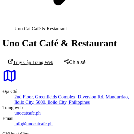
Uno Cat Café & Restaurant
Uno Cat Café & Restaurant
Truy Cập Trang Web
Chia sẻ
Địa Chỉ
2nd Floor, Greenfields Complex, Diversion Rd, Mandurriao,
Iloilo City, 5000, Iloilo City, Philippines
Trang web
unocatcafe.ph
Email
info@unocatcafe.ph
Giờ hoạt động