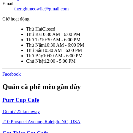
Email
therightmeowllc@gmail.com
Giờ hoạt động
Thứ Hai
Closed
Thứ Ba
10:30 AM - 6:00 PM
Thứ Tư
10:30 AM - 6:00 PM
Thứ Năm
10:30 AM - 6:00 PM
Thứ Sáu
10:30 AM - 6:00 PM
Thứ Bảy
10:00 AM - 6:00 PM
Chủ Nhật
12:00 - 5:00 PM
Facebook
Quán cà phê mèo gần đây
Purr Cup Cafe
16 mi / 25 km away
210 Prospect Avenue, Raleigh, NC, USA