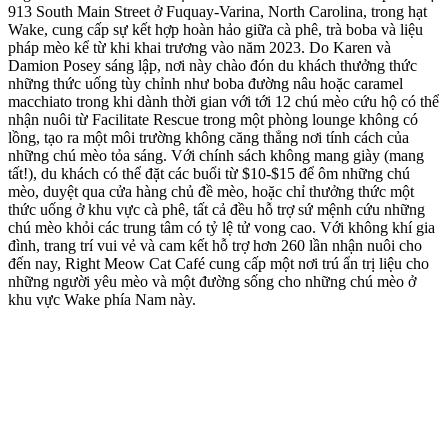
913 South Main Street ở Fuquay-Varina, North Carolina, trong hạt
Wake, cung cấp sự kết hợp hoàn hảo giữa cà phê, trà boba và liệu
pháp mèo kể từ khi khai trương vào năm 2023. Do Karen và
Damion Posey sáng lập, nơi này chào đón du khách thưởng thức
những thức uống tùy chỉnh như boba đường nâu hoặc caramel
macchiato trong khi dành thời gian với tới 12 chú mèo cứu hộ có thể
nhận nuôi từ Facilitate Rescue trong một phòng lounge không có
lồng, tạo ra một môi trường không căng thẳng nơi tính cách của
những chú mèo tỏa sáng. Với chính sách không mang giày (mang
tất!), du khách có thể đặt các buổi từ $10-$15 để ôm những chú
mèo, duyệt qua cửa hàng chủ đề mèo, hoặc chỉ thưởng thức một
thức uống ở khu vực cà phê, tất cả đều hỗ trợ sứ mệnh cứu những
chú mèo khỏi các trung tâm có tỷ lệ tử vong cao. Với không khí gia
đình, trang trí vui vẻ và cam kết hỗ trợ hơn 260 lần nhận nuôi cho
đến nay, Right Meow Cat Café cung cấp một nơi trú ẩn trị liệu cho
những người yêu mèo và một đường sống cho những chú mèo ở
khu vực Wake phía Nam này.