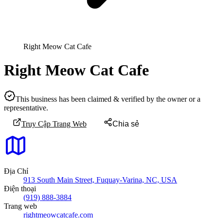
Right Meow Cat Cafe
Right Meow Cat Cafe
This business has been claimed & verified by the owner or a
representative.
Truy Cập Trang Web
Chia sẻ
Địa Chỉ
913 South Main Street, Fuquay-Varina, NC, USA
Điện thoại
(919) 888-3884
Trang web
rightmeowcatcafe.com