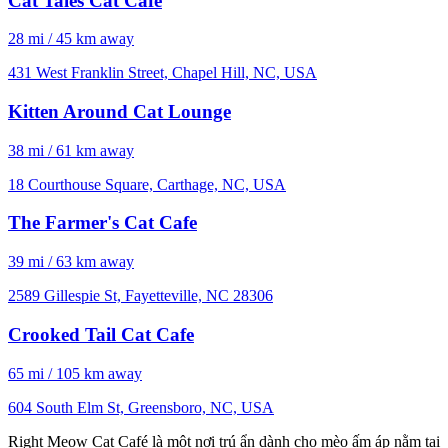
Cat Tales Cat Cafe
28 mi / 45 km away
431 West Franklin Street, Chapel Hill, NC, USA
Kitten Around Cat Lounge
38 mi / 61 km away
18 Courthouse Square, Carthage, NC, USA
The Farmer's Cat Cafe
39 mi / 63 km away
2589 Gillespie St, Fayetteville, NC 28306
Crooked Tail Cat Cafe
65 mi / 105 km away
604 South Elm St, Greensboro, NC, USA
Right Meow Cat Café là một nơi trú ẩn dành cho mèo ấm áp nằm tại