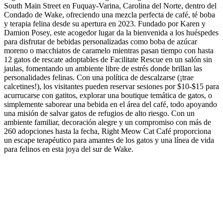
South Main Street en Fuquay-Varina, Carolina del Norte, dentro del
Condado de Wake, ofreciendo una mezcla perfecta de café, té boba
y terapia felina desde su apertura en 2023. Fundado por Karen y
Damion Posey, este acogedor lugar da la bienvenida a los huéspedes
para disfrutar de bebidas personalizadas como boba de azúcar
moreno o macchiatos de caramelo mientras pasan tiempo con hasta
12 gatos de rescate adoptables de Facilitate Rescue en un salón sin
jaulas, fomentando un ambiente libre de estrés donde brillan las
personalidades felinas. Con una política de descalzarse (¡trae
calcetines!), los visitantes pueden reservar sesiones por $10-$15 para
acurrucarse con gatitos, explorar una boutique temática de gatos, o
simplemente saborear una bebida en el área del café, todo apoyando
una misión de salvar gatos de refugios de alto riesgo. Con un
ambiente familiar, decoración alegre y un compromiso con más de
260 adopciones hasta la fecha, Right Meow Cat Café proporciona
un escape terapéutico para amantes de los gatos y una línea de vida
para felinos en esta joya del sur de Wake.