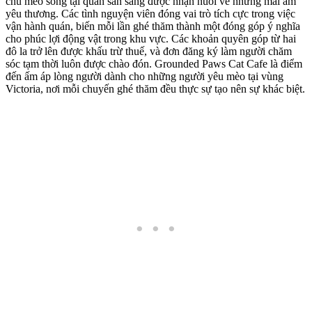
chú mèo sống tại quán sẵn sàng được nhận nuôi về những mái ấm
yêu thương. Các tình nguyện viên đóng vai trò tích cực trong việc
vận hành quán, biến mỗi lần ghé thăm thành một đóng góp ý nghĩa
cho phúc lợi động vật trong khu vực. Các khoản quyên góp từ hai
đô la trở lên được khấu trừ thuế, và đơn đăng ký làm người chăm
sóc tạm thời luôn được chào đón. Grounded Paws Cat Cafe là điểm
đến ấm áp lòng người dành cho những người yêu mèo tại vùng
Victoria, nơi mỗi chuyến ghé thăm đều thực sự tạo nên sự khác biệt.