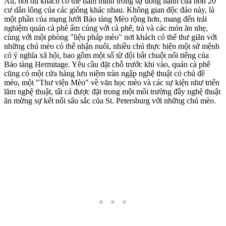
Âu, nơi du khách có thể đắm mình trong sự đồng hành của hơn 20
cư dân lông của các giống khác nhau. Không gian độc đáo này, là
một phần của mạng lưới Bảo tàng Mèo rộng hơn, mang đến trải
nghiệm quán cà phê ấm cúng với cà phê, trà và các món ăn nhẹ,
cùng với một phòng "liệu pháp mèo" nơi khách có thể thư giãn với
những chú mèo có thể nhận nuôi, nhiều chú thực hiện một sứ mệnh
có ý nghĩa xã hội, bao gồm một số từ đội bắt chuột nổi tiếng của
Bảo tàng Hermitage. Yêu cầu đặt chỗ trước khi vào, quán cà phê
cũng có một cửa hàng lưu niệm tràn ngập nghệ thuật có chủ đề
mèo, một "Thư viện Mèo" về văn học mèo và các sự kiện như triển
lãm nghệ thuật, tất cả được đặt trong một môi trường đầy nghệ thuật
ăn mừng sự kết nối sâu sắc của St. Petersburg với những chú mèo.