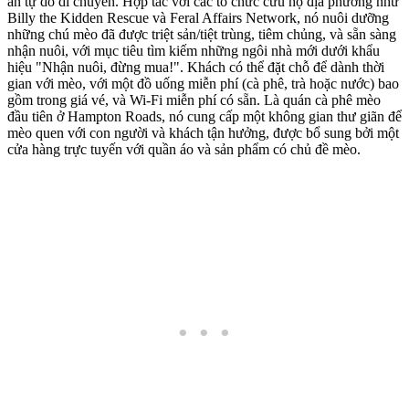
ẩn tự do di chuyển. Hợp tác với các tổ chức cứu hộ địa phương như
Billy the Kidden Rescue và Feral Affairs Network, nó nuôi dưỡng
những chú mèo đã được triệt sản/tiệt trùng, tiêm chủng, và sẵn sàng
nhận nuôi, với mục tiêu tìm kiếm những ngôi nhà mới dưới khẩu
hiệu "Nhận nuôi, đừng mua!". Khách có thể đặt chỗ để dành thời
gian với mèo, với một đồ uống miễn phí (cà phê, trà hoặc nước) bao
gồm trong giá vé, và Wi-Fi miễn phí có sẵn. Là quán cà phê mèo
đầu tiên ở Hampton Roads, nó cung cấp một không gian thư giãn để
mèo quen với con người và khách tận hưởng, được bổ sung bởi một
cửa hàng trực tuyến với quần áo và sản phẩm có chủ đề mèo.