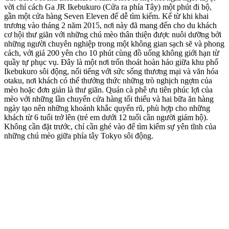
vời chỉ cách Ga JR Ikebukuro (Cửa ra phía Tây) một phút đi bộ,
gần một cửa hàng Seven Eleven để dễ tìm kiếm. Kể từ khi khai
trương vào tháng 2 năm 2015, nơi này đã mang đến cho du khách
cơ hội thư giãn với những chú mèo thân thiện được nuôi dưỡng bởi
những người chuyên nghiệp trong một không gian sạch sẽ và phong
cách, với giá 200 yên cho 10 phút cùng đồ uống không giới hạn từ
quầy tự phục vụ. Đây là một nơi trốn thoát hoàn hảo giữa khu phố
Ikebukuro sôi động, nổi tiếng với sức sống thương mại và văn hóa
otaku, nơi khách có thể thưởng thức những trò nghịch ngợm của
mèo hoặc đơn giản là thư giãn. Quán cà phê ưu tiên phúc lợi của
mèo với những lần chuyển cửa hàng tối thiểu và hai bữa ăn hàng
ngày tạo nên những khoảnh khắc quyến rũ, phù hợp cho những
khách từ 6 tuổi trở lên (trẻ em dưới 12 tuổi cần người giám hộ).
Không cần đặt trước, chỉ cần ghé vào để tìm kiếm sự yên tĩnh của
những chú mèo giữa phía tây Tokyo sôi động.