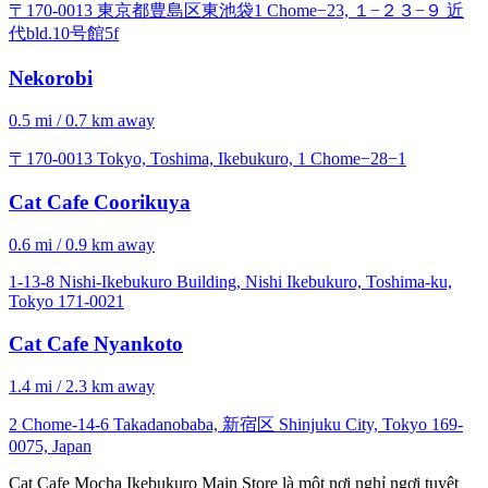
〒170-0013 東京都豊島区東池袋1 Chome−23, １−２３−９ 近
代bld.10号館5f
Nekorobi
0.5 mi / 0.7 km away
〒170-0013 Tokyo, Toshima, Ikebukuro, 1 Chome−28−1
Cat Cafe Coorikuya
0.6 mi / 0.9 km away
1-13-8 Nishi-Ikebukuro Building, Nishi Ikebukuro, Toshima-ku,
Tokyo 171-0021
Cat Cafe Nyankoto
1.4 mi / 2.3 km away
2 Chome-14-6 Takadanobaba, 新宿区 Shinjuku City, Tokyo 169-
0075, Japan
Cat Cafe Mocha Ikebukuro Main Store là một nơi nghỉ ngơi tuyệt