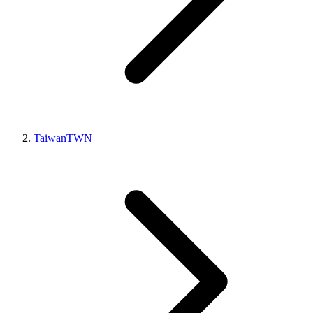
Taiwan
TWN