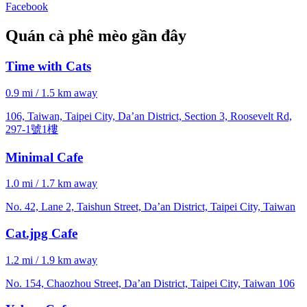
Facebook
Quán cà phê mèo gần đây
Time with Cats
0.9 mi / 1.5 km away
106, Taiwan, Taipei City, Da’an District, Section 3, Roosevelt Rd,
297-1號1樓
Minimal Cafe
1.0 mi / 1.7 km away
No. 42, Lane 2, Taishun Street, Da’an District, Taipei City, Taiwan
Cat.jpg Cafe
1.2 mi / 1.9 km away
No. 154, Chaozhou Street, Da’an District, Taipei City, Taiwan 106