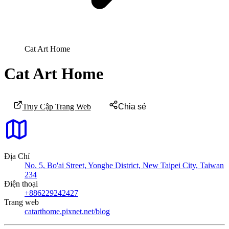
Cat Art Home
Cat Art Home
Truy Cập Trang Web
Chia sẻ
Địa Chỉ
No. 5, Bo'ai Street, Yonghe District, New Taipei City, Taiwan
234
Điện thoại
+886229242427
Trang web
catarthome.pixnet.net/blog