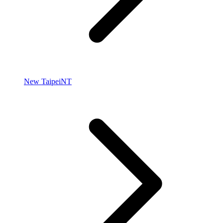
New Taipei
NT