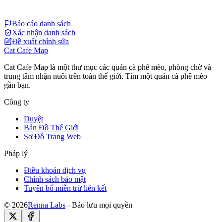
Báo cáo danh sách
Xác nhận danh sách
Đề xuất chỉnh sửa
Cat Cafe Map
Cat Cafe Map là một thư mục các quán cà phê mèo, phòng chờ và
trung tâm nhận nuôi trên toàn thế giới. Tìm một quán cà phê mèo
gần bạn.
Công ty
Duyệt
Bản Đồ Thế Giới
Sơ Đồ Trang Web
Pháp lý
Điều khoản dịch vụ
Chính sách bảo mật
Tuyên bố miễn trừ liên kết
© 2026
Renna Labs
- Bảo lưu mọi quyền