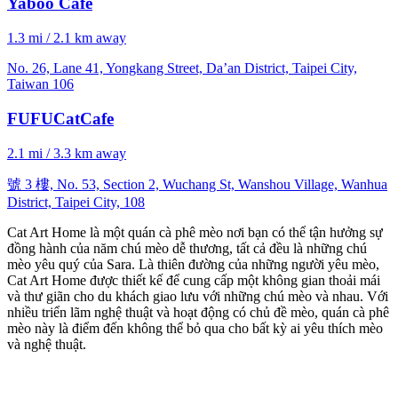
Yaboo Cafe
1.3 mi / 2.1 km away
No. 26, Lane 41, Yongkang Street, Da’an District, Taipei City,
Taiwan 106
FUFUCatCafe
2.1 mi / 3.3 km away
號 3 樓, No. 53, Section 2, Wuchang St, Wanshou Village, Wanhua
District, Taipei City, 108
Cat Art Home là một quán cà phê mèo nơi bạn có thể tận hưởng sự
đồng hành của năm chú mèo dễ thương, tất cả đều là những chú
mèo yêu quý của Sara. Là thiên đường của những người yêu mèo,
Cat Art Home được thiết kế để cung cấp một không gian thoải mái
và thư giãn cho du khách giao lưu với những chú mèo và nhau. Với
nhiều triển lãm nghệ thuật và hoạt động có chủ đề mèo, quán cà phê
mèo này là điểm đến không thể bỏ qua cho bất kỳ ai yêu thích mèo
và nghệ thuật.