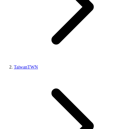
Taiwan
TWN