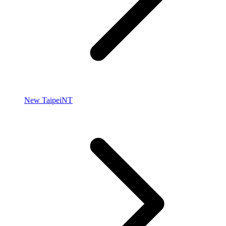
New Taipei
NT