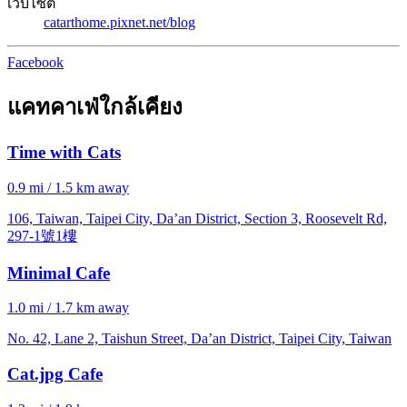
เว็บไซต์
catarthome.pixnet.net/blog
Facebook
แคทคาเฟ่ใกล้เคียง
Time with Cats
0.9 mi / 1.5 km away
106, Taiwan, Taipei City, Da’an District, Section 3, Roosevelt Rd,
297-1號1樓
Minimal Cafe
1.0 mi / 1.7 km away
No. 42, Lane 2, Taishun Street, Da’an District, Taipei City, Taiwan
Cat.jpg Cafe