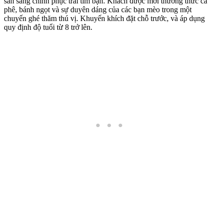
sẵn sàng chinh phục trái tim bạn. Khách được mời thưởng thức cà
phê, bánh ngọt và sự duyên dáng của các bạn mèo trong một
chuyến ghé thăm thú vị. Khuyến khích đặt chỗ trước, và áp dụng
quy định độ tuổi từ 8 trở lên.