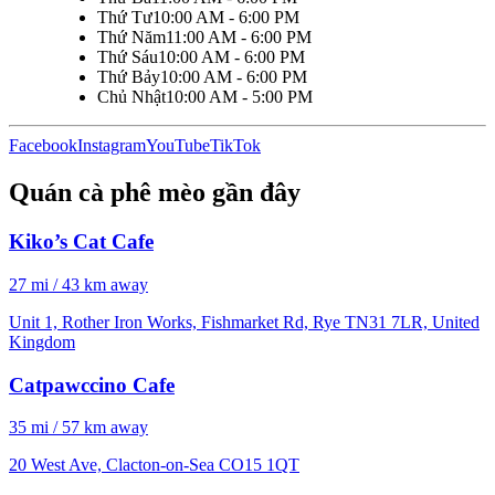
Thứ Tư
10:00 AM - 6:00 PM
Thứ Năm
11:00 AM - 6:00 PM
Thứ Sáu
10:00 AM - 6:00 PM
Thứ Bảy
10:00 AM - 6:00 PM
Chủ Nhật
10:00 AM - 5:00 PM
Facebook
Instagram
YouTube
TikTok
Quán cà phê mèo gần đây
Kiko’s Cat Cafe
27 mi / 43 km away
Unit 1, Rother Iron Works, Fishmarket Rd, Rye TN31 7LR, United
Kingdom
Catpawccino Cafe
35 mi / 57 km away
20 West Ave, Clacton-on-Sea CO15 1QT