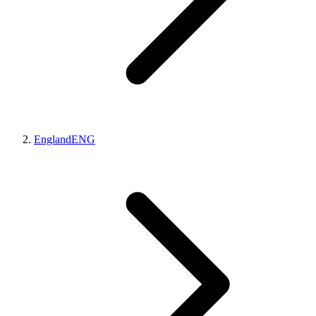
England
ENG