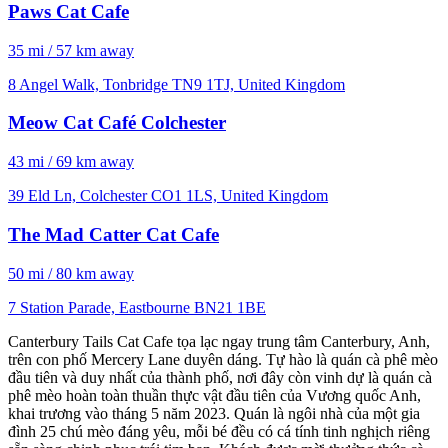
Paws Cat Cafe
35 mi / 57 km away
8 Angel Walk, Tonbridge TN9 1TJ, United Kingdom
Meow Cat Café Colchester
43 mi / 69 km away
39 Eld Ln, Colchester CO1 1LS, United Kingdom
The Mad Catter Cat Cafe
50 mi / 80 km away
7 Station Parade, Eastbourne BN21 1BE
Canterbury Tails Cat Cafe tọa lạc ngay trung tâm Canterbury, Anh,
trên con phố Mercery Lane duyên dáng. Tự hào là quán cà phê mèo
đầu tiên và duy nhất của thành phố, nơi đây còn vinh dự là quán cà
phê mèo hoàn toàn thuần thực vật đầu tiên của Vương quốc Anh,
khai trương vào tháng 5 năm 2023. Quán là ngôi nhà của một gia
đình 25 chú mèo đáng yêu, mỗi bé đều có cá tính tinh nghịch riêng