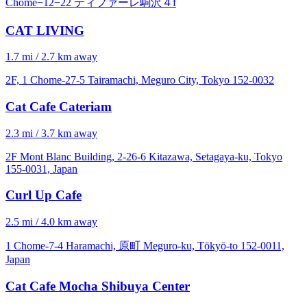
Chome−12−22 ティファーレ駒沢４f
CAT LIVING
1.7 mi / 2.7 km away
2F, 1 Chome-27-5 Tairamachi, Meguro City, Tokyo 152-0032
Cat Cafe Cateriam
2.3 mi / 3.7 km away
2F Mont Blanc Building, 2-26-6 Kitazawa, Setagaya-ku, Tokyo
155-0031, Japan
Curl Up Cafe
2.5 mi / 4.0 km away
1 Chome-7-4 Haramachi, 原町 Meguro-ku, Tōkyō-to 152-0011,
Japan
Cat Cafe Mocha Shibuya Center