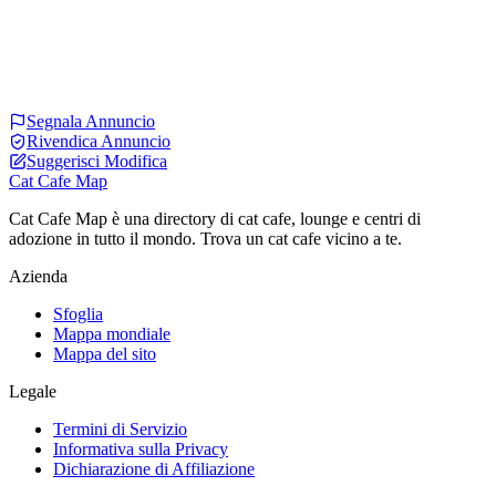
Segnala Annuncio
Rivendica Annuncio
Suggerisci Modifica
Cat Cafe Map
Cat Cafe Map è una directory di cat cafe, lounge e centri di
adozione in tutto il mondo. Trova un cat cafe vicino a te.
Azienda
Sfoglia
Mappa mondiale
Mappa del sito
Legale
Termini di Servizio
Informativa sulla Privacy
Dichiarazione di Affiliazione