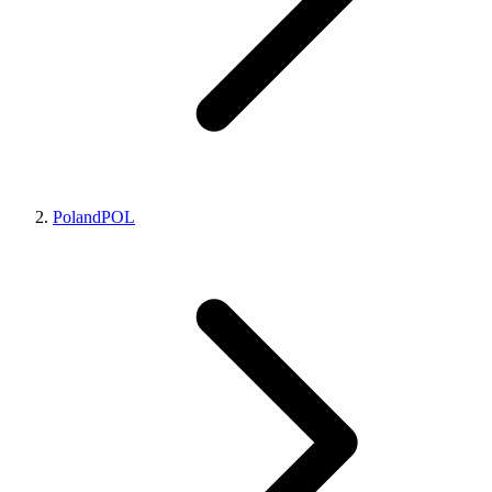
Poland
POL