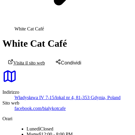
White Cat Café
White Cat Café
Visita il sito web
Condividi
Indirizzo
Władysława IV 7-15/lokal nr 4, 81-353 Gdynia, Poland
Sito web
facebook.com/bialykotcafe
Orari
Lunedì
Closed
Martedì
12:00 - 8:00 PM