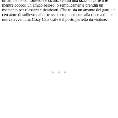
un ambiente confortevole e sicuro. Goditi una tazza di caffè o tè
mentre coccoli un amico peloso, o semplicemente prenditi un
momento per rilassarti e ricaricarti. Che tu sia un amante dei gatti, un
cercatore di sollievo dallo stress o semplicemente alla ricerca di una
nuova avventura, Cozy Cats Cafe è il posto perfetto da visitare.