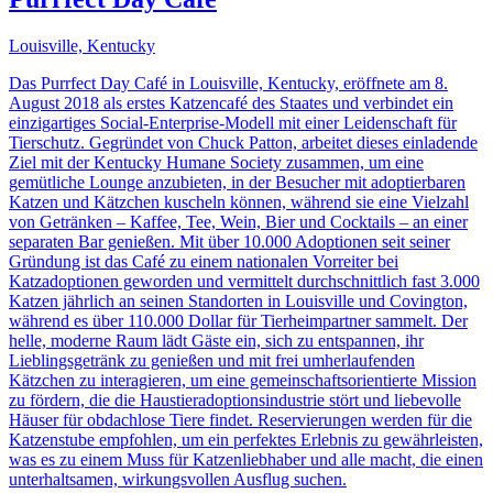
Louisville, Kentucky
Das Purrfect Day Café in Louisville, Kentucky, eröffnete am 8.
August 2018 als erstes Katzencafé des Staates und verbindet ein
einzigartiges Social-Enterprise-Modell mit einer Leidenschaft für
Tierschutz. Gegründet von Chuck Patton, arbeitet dieses einladende
Ziel mit der Kentucky Humane Society zusammen, um eine
gemütliche Lounge anzubieten, in der Besucher mit adoptierbaren
Katzen und Kätzchen kuscheln können, während sie eine Vielzahl
von Getränken – Kaffee, Tee, Wein, Bier und Cocktails – an einer
separaten Bar genießen. Mit über 10.000 Adoptionen seit seiner
Gründung ist das Café zu einem nationalen Vorreiter bei
Katzadoptionen geworden und vermittelt durchschnittlich fast 3.000
Katzen jährlich an seinen Standorten in Louisville und Covington,
während es über 110.000 Dollar für Tierheimpartner sammelt. Der
helle, moderne Raum lädt Gäste ein, sich zu entspannen, ihr
Lieblingsgetränk zu genießen und mit frei umherlaufenden
Kätzchen zu interagieren, um eine gemeinschaftsorientierte Mission
zu fördern, die die Haustieradoptionsindustrie stört und liebevolle
Häuser für obdachlose Tiere findet. Reservierungen werden für die
Katzenstube empfohlen, um ein perfektes Erlebnis zu gewährleisten,
was es zu einem Muss für Katzenliebhaber und alle macht, die einen
unterhaltsamen, wirkungsvollen Ausflug suchen.