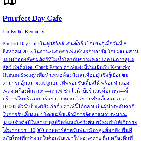
Purrfect Day Cafe
Louisville, Kentucky
Purrfect Day Café ในลุยส์วิลล์ เคนตั๊กกี้ เปิดประตูเมื่อวันที่ 8
สิงหาคม 2018 ในฐานะแคทคาเฟ่แห่งแรกของรัฐ โดยผสมผสาน
แบบจำลองสังคมสัตว์ที่ไม่ซ้ำใครกับความหลงใหลในการดูแล
สัตว์ ก่อตั้งโดย Chuck Patton คาเฟ่แห่งนี้ร่วมมือกับ Kentucky
Humane Society เพื่อนำเสนอห้องนั่งเล่นที่อบอุ่นซึ่งผู้เยี่ยมชม
สามารถอุ้มแมวและลูกแมวที่พร้อมรับเลี้ยงได้ พร้อมทำนอง
เพลงเครื่องดื่มต่างๆ—กาแฟ ชา ไวน์ เบียร์ และค็อกเทล—ที่
บริการในบริเวณบาร์แยกต่างหาก ด้วยการรับเลี้ยงแมวกว่า
10,000 ตัวนับตั้งแต่เริ่มก่อตั้ง คาเฟ่นี้ได้กลายเป็นผู้นำระดับชาติ
ในการรับเลี้ยงแมว โดยเฉลี่ยแล้วมีการจัดหาแมวประมาณ
3,000 ตัวต่อปีในสาขาลุยส์วิลล์และโควิงตัน พร้อมทำให้เกิดราย
ได้มากกว่า 110,000 ดอลลาร์สำหรับพันธมิตรศูนย์พักพิง พื้นที่
สมัยใหม่ที่สว่างสดใสต้อนรับแขกให้ผ่อนคลาย ดื่มเครื่องดื่มที่