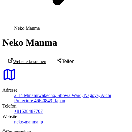
Neko Manma
Neko Manma
Website besuchen
Teilen
Adresse
2-14 Minamiwakecho, Showa Ward, Nagoya, Aichi
Prefecture 466-0849, Japan
Telefon
+81528487707
Website
neko-manma.jp
Öffnungszeiten