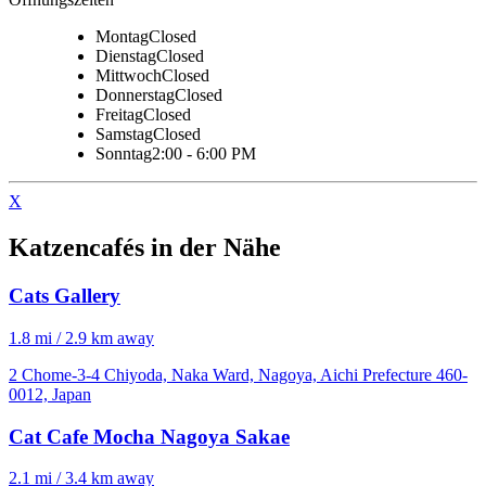
Montag
Closed
Dienstag
Closed
Mittwoch
Closed
Donnerstag
Closed
Freitag
Closed
Samstag
Closed
Sonntag
2:00 - 6:00 PM
X
Katzencafés in der Nähe
Cats Gallery
1.8 mi / 2.9 km away
2 Chome-3-4 Chiyoda, Naka Ward, Nagoya, Aichi Prefecture 460-
0012, Japan
Cat Cafe Mocha Nagoya Sakae
2.1 mi / 3.4 km away