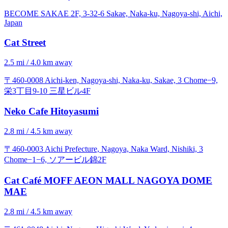
BECOME SAKAE 2F, 3-32-6 Sakae, Naka-ku, Nagoya-shi, Aichi,
Japan
Cat Street
2.5 mi / 4.0 km away
〒460-0008 Aichi-ken, Nagoya-shi, Naka-ku, Sakae, 3 Chome−9,
栄3丁目9-10 三星ビル4F
Neko Cafe Hitoyasumi
2.8 mi / 4.5 km away
〒460-0003 Aichi Prefecture, Nagoya, Naka Ward, Nishiki, 3
Chome−1−6, ソアービル錦2F
Cat Café MOFF AEON MALL NAGOYA DOME
MAE
2.8 mi / 4.5 km away