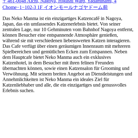
〒461-0048 Aichi, Nagoya, Higashi Ward, Yadaminami, 4
Chome−1−102-3 1F イオンモールナゴヤドーム前
Das Neko Manma ist ein einzigartiges Katzencafé in Nagoya,
Japan, das ein umfassendes Katzenerlebnis bietet. Von seiner
zentralen Lage, nur 10 Gehminuten vom Bahnhof Nagoya entfernt,
können Besucher eine entspannende Atmosphäre genießen,
während sie mit verschiedenen liebenswerten Katzen interagieren.
Das Cafe verfügt über einen geräumigen Innenraum mit mehreren
Spielbereichen und gemütlichen Ecken zum Entspannen. Neben
dem Hauptcafe bietet Neko Manma auch ein exklusives
Katzenhotel, in dem Besucher mit ihren felinen Freunden
übernachten können, sowie einen Katzensalon für Grooming und
Verwöhnung. Mit seinem breiten Angebot an Dienstleistungen und
Annehmlichkeiten ist Neko Manma ein ideales Ziel für
Katzenliebhaber und alle, die ein einzigartiges und genussvolles
Erlebnis suchen.