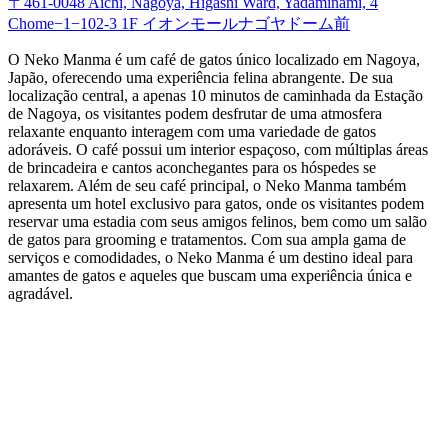
〒461-0048 Aichi, Nagoya, Higashi Ward, Yadaminami, 4
Chome−1−102-3 1F イオンモールナゴヤドーム前
O Neko Manma é um café de gatos único localizado em Nagoya,
Japão, oferecendo uma experiência felina abrangente. De sua
localização central, a apenas 10 minutos de caminhada da Estação
de Nagoya, os visitantes podem desfrutar de uma atmosfera
relaxante enquanto interagem com uma variedade de gatos
adoráveis. O café possui um interior espaçoso, com múltiplas áreas
de brincadeira e cantos aconchegantes para os hóspedes se
relaxarem. Além de seu café principal, o Neko Manma também
apresenta um hotel exclusivo para gatos, onde os visitantes podem
reservar uma estadia com seus amigos felinos, bem como um salão
de gatos para grooming e tratamentos. Com sua ampla gama de
serviços e comodidades, o Neko Manma é um destino ideal para
amantes de gatos e aqueles que buscam uma experiência única e
agradável.