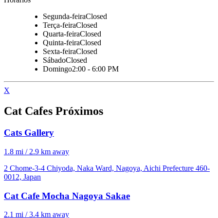
Segunda-feira
Closed
Terça-feira
Closed
Quarta-feira
Closed
Quinta-feira
Closed
Sexta-feira
Closed
Sábado
Closed
Domingo
2:00 - 6:00 PM
X
Cat Cafes Próximos
Cats Gallery
1.8 mi / 2.9 km away
2 Chome-3-4 Chiyoda, Naka Ward, Nagoya, Aichi Prefecture 460-
0012, Japan
Cat Cafe Mocha Nagoya Sakae
2.1 mi / 3.4 km away