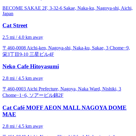
BECOME SAKAE 2F, 3-32-6 Sakae, Naka-ku, Nagoya-shi, Aichi,
Japan
Cat Street
2.5 mi / 4.0 km away
〒460-0008 Aichi-ken, Nagoya-shi, Naka-ku, Sakae, 3 Chome−9,
栄3丁目9-10 三星ビル4F
Neko Cafe Hitoyasumi
2.8 mi / 4.5 km away
〒460-0003 Aichi Prefecture, Nagoya, Naka Ward, Nishiki, 3
Chome−1−6, ソアービル錦2F
Cat Café MOFF AEON MALL NAGOYA DOME
MAE
2.8 mi / 4.5 km away