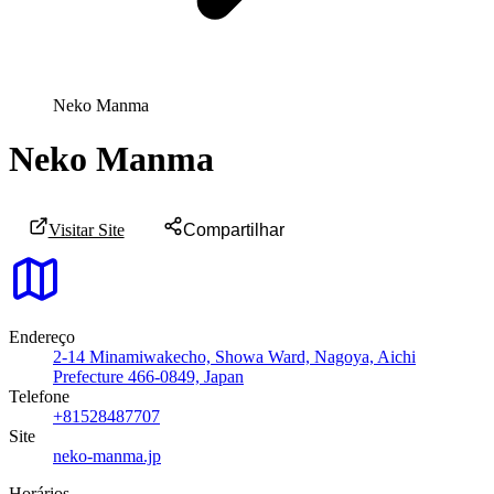
Neko Manma
Neko Manma
Visitar Site
Compartilhar
Endereço
2-14 Minamiwakecho, Showa Ward, Nagoya, Aichi
Prefecture 466-0849, Japan
Telefone
+81528487707
Site
neko-manma.jp
Horários