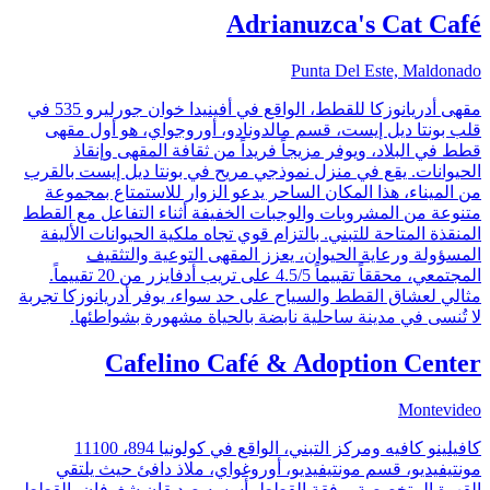
Adrianuzca's Cat Café
Punta Del Este, Maldonado
مقهى أدريانوزكا للقطط، الواقع في أفينيدا خوان جورليرو 535 في
قلب بونتا ديل إيست، قسم مالدونادو، أوروجواي، هو أول مقهى
قطط في البلاد، ويوفر مزيجاً فريداً من ثقافة المقهى وإنقاذ
الحيوانات. يقع في منزل نموذجي مريح في بونتا ديل إيست بالقرب
من الميناء، هذا المكان الساحر يدعو الزوار للاستمتاع بمجموعة
متنوعة من المشروبات والوجبات الخفيفة أثناء التفاعل مع القطط
المنقذة المتاحة للتبني. بالتزام قوي تجاه ملكية الحيوانات الأليفة
المسؤولة ورعاية الحيوان، يعزز المقهى التوعية والتثقيف
المجتمعي، محققاً تقييماً 4.5/5 على تريب أدفايزر من 20 تقييماً.
مثالي لعشاق القطط والسياح على حد سواء، يوفر أدريانوزكا تجربة
لا تُنسى في مدينة ساحلية نابضة بالحياة مشهورة بشواطئها.
Cafelino Café & Adoption Center
Montevideo
كافيلينو كافيه ومركز التبني، الواقع في كولونيا 894، 11100
مونتيفيديو، قسم مونتيفيديو، أوروغواي، ملاذ دافئ حيث يلتقي
القهوة المتخصصة برفقة القطط. أسسه صديقان شغوفان بالقطط،