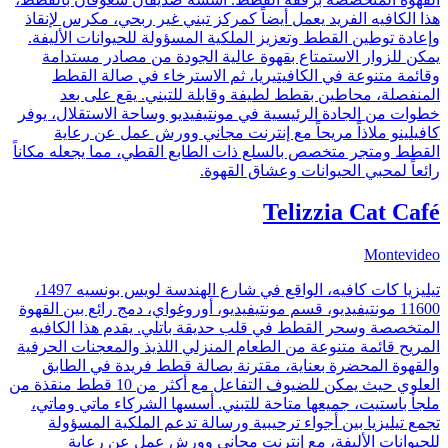
هذا الكافيه الفريد يعمل أيضاً كمركز تبني غير ربحي، مكرس لإنقاذ
وإعادة توطين القطط وتعزيز الملكية المسؤولة للحيوانات الأليفة.
يمكن للزوار الاستمتاع بقهوة عالية الجودة من مصادر مستدامة
وقائمة متنوعة في الكافيتيريا، ثم الاسترخاء في صالة القطط
المنفصلة، محاطين بقطط لطيفة وقابلة للتبني. يقع على بعد
خطوات من الجادة الرئيسية في مونتيفيديو وساحة الاستقلال، يوفر
كافيلينو ملاذاً مريحاً مع إنترنت مجاني وورش عمل عن رعاية
القطط ومتجر متخصص بالسلع ذات الطابع القطي، مما يجعله مكاناً
رائعاً لمحبي الحيوانات وعشاق القهوة.
Telizzia Cat Café
Montevideo
تيليزيا كات كافيه، الواقع في شارع الهندسة لويس بونسيه 1497،
11600 مونتيفيديو، قسم مونتيفيديو، أوروغواي، دمج رائع بين القهوة
المتخصصة وسحر القطط في قلب حديقة باتلي. يقدم هذا الكافيه
المريح قائمة متنوعة من الطعام المنزلي اللذيذ والمعجنات الحرفية
والقهوة المحضرة بعناية، مقترنة بصالة قطط فريدة في الطابق
العلوي حيث يمكن للضيوف التفاعل مع أكثر من 10 قطط منقذة من
ملجأ باستيت، جميعها متاحة للتبني. أسسها الشركاء ماتي وماتي،
تجمع تيليزيا بين أجواء ترحيبية ورسالة تدعم الملكية المسؤولة
للحيوانات الأليفة، مع إنترنت مجاني وورش عمل عن رعاية