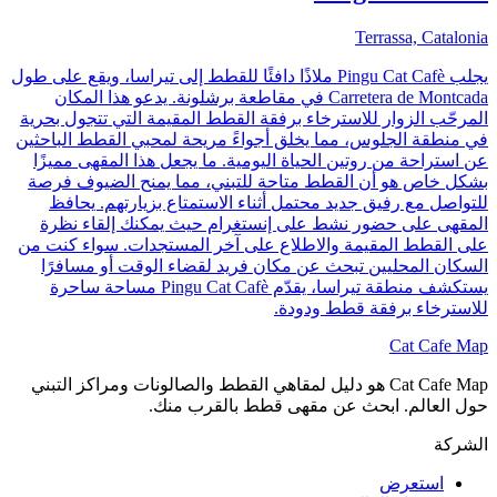
Terrassa, Catalonia
يجلب Pingu Cat Cafè ملاذًا دافئًا للقطط إلى تيراسا، ويقع على طول
Carretera de Montcada في مقاطعة برشلونة. يدعو هذا المكان
المرحّب الزوار للاسترخاء برفقة القطط المقيمة التي تتجول بحرية
في منطقة الجلوس، مما يخلق أجواءً مريحة لمحبي القطط الباحثين
عن استراحة من روتين الحياة اليومية. ما يجعل هذا المقهى مميزًا
بشكل خاص هو أن القطط متاحة للتبني، مما يمنح الضيوف فرصة
للتواصل مع رفيق جديد محتمل أثناء الاستمتاع بزيارتهم. يحافظ
المقهى على حضور نشط على إنستغرام حيث يمكنك إلقاء نظرة
على القطط المقيمة والاطلاع على آخر المستجدات. سواء كنت من
السكان المحليين تبحث عن مكان فريد لقضاء الوقت أو مسافرًا
يستكشف منطقة تيراسا، يقدّم Pingu Cat Cafè مساحة ساحرة
للاسترخاء برفقة قطط ودودة.
Cat Cafe Map
Cat Cafe Map هو دليل لمقاهي القطط والصالونات ومراكز التبني
حول العالم. ابحث عن مقهى قطط بالقرب منك.
الشركة
استعرض