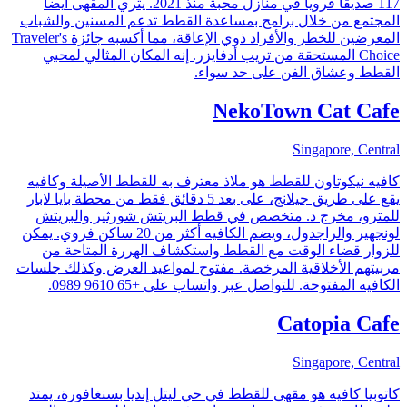
117 صديقاً فروياً في منازل محبة منذ 2021. يثري المقهى أيضاً
المجتمع من خلال برامج بمساعدة القطط تدعم المسنين والشباب
المعرضين للخطر والأفراد ذوي الإعاقة، مما أكسبه جائزة Traveler's
Choice المستحقة من تريب أدفايزر. إنه المكان المثالي لمحبي
القطط وعشاق الفن على حد سواء.
NekoTown Cat Cafe
Singapore, Central
كافيه نيكوتاون للقطط هو ملاذ معترف به للقطط الأصيلة وكافيه
يقع على طريق جيلانج، على بعد 5 دقائق فقط من محطة بايا لابار
للمترو، مخرج د. متخصص في قطط البريتش شورثير والبريتش
لونجهير والراجدول، ويضم الكافيه أكثر من 20 ساكن فروي. يمكن
للزوار قضاء الوقت مع القطط واستكشاف الهررة المتاحة من
مربيتهم الأخلاقية المرخصة. مفتوح لمواعيد العرض وكذلك جلسات
الكافيه المفتوحة. للتواصل عبر واتساب على +65 9610 0989.
Catopia Cafe
Singapore, Central
كاتوبيا كافيه هو مقهى للقطط في حي ليتل إنديا بسنغافورة، يمتد