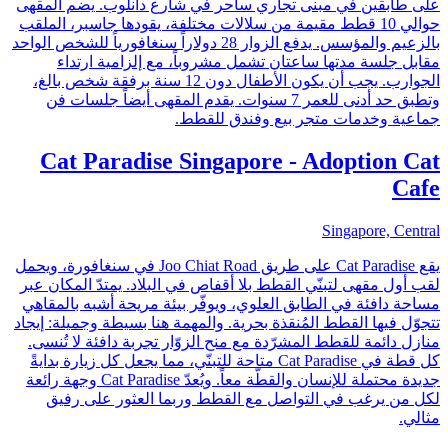
على طابقين في مبنى تجاري ساحر في شارع دانلوب. يضم المقهى
حوالي 10 قطط مقيمة من سلالات مختلفة، يقودها جاسبر، الملقب
بالزعيم والمؤسس. يدفع الزوار 28 دولاراً سنغافورياً للشخص الواحد
مقابل جلسة مدتها ساعتان تشمل مشروباً، مع إلزامية ارتداء
الجوارب. يجب أن يكون الأطفال دون 12 سنة برفقة شخص بالغ،
وتطبق حد أدنى للعمر 7 سنوات. يقدم المقهى أيضاً جلسات فن
جماعية وخدمات متجر بيع وفندق للقطط.
Cat Paradise Singapore - Adoption Cat
Cafe
Singapore, Central
يقع Cat Paradise على طريق Joo Chiat Road في سنغافورة، ويحمل
لقب أول مقهى لتبنّي القطط بلا أقفاص في البلاد. يمتدّ المكان عبر
مساحة دافئة في الطابق العلوي، ويوفّر بيئة مريحة أشبه بالمقاهي
تتجوّل فيها القطط المُنقذة بحرية. والمهمة هنا بسيطة وجميلة: إيجاد
منازل دائمة للقطط المشرّدة مع منح الزوّار تجربة دافئة لا تُنسى.
كل قطة في Cat Paradise متاحة للتبنّي، مما يجعل كل زيارة بدايةً
جديدة محتملة للإنسان والقطّة معاً. ويُعدّ Cat Paradise وجهة رائعة
لكل من يرغب في التواصل مع القطط وربما العثور على رفيق
مثالي.