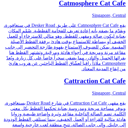
Catmosphere Cat Cafe
Singapore, Central
يقع Catmosphere Cat Cafe على طريق Desker Road في سنغافورة،
ويقدّم ما يصفه بأنه إعادة تعريف للفخامة القططية. صُمّم المكان
بعناية ليكون صالة ومقهى للقطط، وهو مثالي للاسترخاء أو للعمل
الخفيف أو ببساطة للاستمتاع بوقت هادئ برفقة القطط الأصيلة
المقيمة. يمكن للضيوف الاستمتاع بقهوة طازجة التحضير إلى جانب
مقاعد مرنة ومريحة في أجواء هادئة ومرحّبة. وتشتهر القطط هنا
بفرائها الجميل والنادر، مما يضفي سحراً خاصاً على كل زيارة. ويُعدّ
Catmosphere ملاذاً راقياً لعشّاق القطط الباحثين عن هروب هادئ
من إيقاع المدينة المعتاد.
Cattraction Cat Cafe
Singapore, Central
يقع مقهى Cattraction Cat Cafe في شارع Desker Road بسنغافورة،
ويوفر مساحة مريحة ومدروسة بعناية تحكمها القطط بكل معنى
الكلمة. تضم الصالة الداخلية مقاعد وثيرة وإضاءة طبيعية وزوايا
هادئة مثالية للقراءة أو العمل الخفيف، بينما تستلقي القطط الودودة
إلى جانبك. وإلى جانب الصالة، تتيح منطقة لعب خارجية واسعة