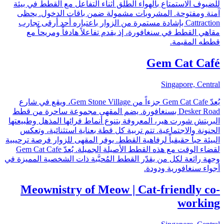
للضيوف الاستمتاع بالهواء الطلق أثناء التفاعل مع القطط في بيئة
آمنة ومفتوحة. المشروبات مشمولة ضمن باقات الدخول. يحظى
Cattraction بإشادة مستمرة من الزوار باعتباره أحد أرقى تجارب
مقاهي القطط في سنغافورة، إذ يقدم تفاعلاً هادفاً ومريحاً مع
قططه المقيمة.
Gem Cat Café
Singapore, Central
يُعدّ Gem Cat Cafe جزءاً من Gem Stone Village، ويقع في شارع
Desker Road بسنغافورة. يضم المقهى مجموعة ساحرة من قطط
البريتش شورت هير، المعروفة بتنوع أنماط فرائها المذهل وطبيعتها
الحنونة والاجتماعية. تتم تربية كل قطة بعناية استثنائية، وتعكس
البيئة حباً حقيقياً لرفاهية القطط. يوفر المقهى للزوار فرصة ترحيبية
لقضاء الوقت مع هذه القطط الأصيلة الجميلة. يُعدّ Gem Cat Cafe
وجهة رائعة لكل من يقدّر القطط المُحبَّبة ذات الشخصية المميزة في
أجواء سنغافورية ودودة.
Meownistry of Meow | Cat-friendly co-
working