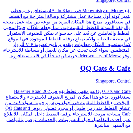
Singapore, Central
يقع Meownistry of Meow في 4A Jln Klapa بسنغافورة، ويحظى
بتميز كونه أول مساحة عمل مشتركة وصالة استراحة مع القطط
في سنغافورة. يمزج هذا المكان الفريد من نوعه بين بيئة عمل منتجة
والرفقة المهدئة للقطط المقيمة فيه، مما يجعله ملاذًا ترحيبيًا لمحبي
القطط والعاملين عن بُعد على حد سواء. يمكن للضيوف الاستقرار
في منطقة الصالة والاستمتاع برفقة القطط الموجودة في الموقع.
كما يستضيف المكان فعاليات ويقدم برنامج عضوية VIP للزوار
المنتظمين. سواء كنت تبحث عن مكان للعمل أو ببساطة للاسترخاء،
يوفر Meownistry of Meow تجربة فريدة حقًا في قلب سنغافورة.
QQ Cats & Cafe
Singapore, Central
QQ Cats and Cafe هو مقهى قطط يقع في 262 Balestier Road
بسنغافورة. يدعو هذا المكان المريح الضيوف للاسترخاء والاستمتاع
بالوقت مع القطط المقيمة في أجواء ودية وترحيبية. سواء كنت من
عشاق القطط منذ زمن طويل أو مجرد فضولي، يوفر QQ Cats and
Cafe مساحة مريحة للاسترخاء برفقة القطط داخل المكان. للاطلاع
على أحدث التفاصيل حول المشروبات والخدمات، نوصي بالتواصل
مع المقهى مباشرة.