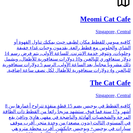
Meomi Cat Cafe
Singapore, Central
كافيه ميومي للقطط مكان لطيف حيث يمكنك تناول القهوة أو
الشاي والجلوس مع قطط رائعة. يقدمون وجبات غداء خفيفة
وحلويات، وتتوفر خدمة الإنترنت. للساعة الأولى، يتم فرض رسم 14
دولار سنغافوري للبالغين و10 دولارات سنغافورية للأطفال، ويشمل
ذلك مشروباً مجانياً. بعد الساعة الأولى، الرسم 5 دولارات سنغافورية
للبالغين و4 دولارات سنغافورية للأطفال لكل نصف ساعة إضافية.
The Cat Cafe
Singapore, Central
كافيه القطط في بوجيس يضم 15 قطة منقذة تتراوح أعمارها بين 8
أشهر و17 سنة فما فوق. ستشهد مزيجاً رائعاً من القطط ذات الطاقة
المرحة والشخصيات الهادئة والناضجة في مقهى هادئ ودافئ يقع
في المستوى الثالث (بدون مصعد) من وحدة متجر. أقرب موقف
سيارات في بوجيس+ وبوجيس جانكشن. أقرب محطة مترو هي