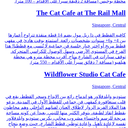
محطة بوجيس (مسافة 2 دقيقة سيراً على الأقدام – 100 متر).
The Cat Cafe at The Rail Mall
Singapore, Central
كافيه القطط في ذا ريل مول يضم 14 قطة منقذة تتراوح أعمارها
بين 4+ و6+ سنوات بشخصيات رائعة. استمتع بوقت هادئ في مقهى
قطط مريح أو اختر خيار جلسة فن جماعية لا تُنسى مع قططنا! هذا
الفرع في المستوى الأرضي وسهل الوصول للكراسي المتحركة.
توقف سيارات في الشارع متاح. أقرب محطة مترو هي محطة
هيلفيو (مسافة 7 دقائق سيراً على الأقدام – 550 متر).
Wildflower Studio Cat Cafe
Singapore, Central
ستوديو وايلدفلاور هو اندماج رائع بين الإبداع وسحر القطط، يقع في
قلب سنغافورة كمقهى فن جماعي للقطط الأول في المدينة. يدعو
هذا الملاذ الفريد الزوار لإطلاق العنان لفنانهم الداخلي وهم محاطون
بقطط إنقاذ لطيفة، يتوفر الكثير منها للتبني. بعيداً عن كونه مساحة
مريحة للرسم واحتساء مشروب مجاني، يكرس ستوديو وايلدفلاور
نفسه لإعادة تأهيل وإعادة توطين قطط الشارع، حيث وضع بنجاح