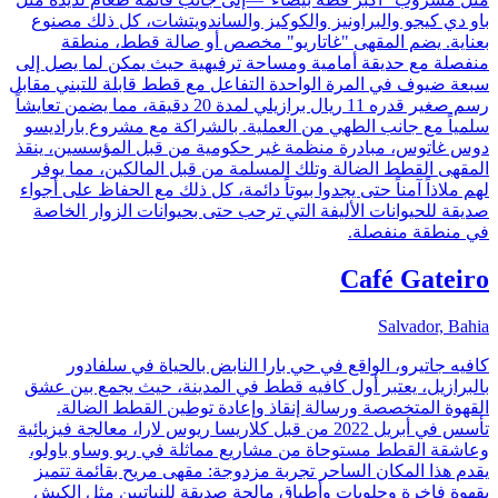
باو دي كيجو والبراونيز والكوكيز والساندويتشات، كل ذلك مصنوع
بعناية. يضم المقهى "غاتاريو" مخصص أو صالة قطط، منطقة
منفصلة مع حديقة أمامية ومساحة ترفيهية حيث يمكن لما يصل إلى
سبعة ضيوف في المرة الواحدة التفاعل مع قطط قابلة للتبني مقابل
رسم صغير قدره 11 ريال برازيلي لمدة 20 دقيقة، مما يضمن تعايشاً
سلمياً مع جانب الطهي من العملية. بالشراكة مع مشروع باراديسو
دوس غاتوس، مبادرة منظمة غير حكومية من قبل المؤسسين، ينقذ
المقهى القطط الضالة وتلك المسلمة من قبل المالكين، مما يوفر
لهم ملاذاً آمناً حتى يجدوا بيوتاً دائمة، كل ذلك مع الحفاظ على أجواء
صديقة للحيوانات الأليفة التي ترحب حتى بحيوانات الزوار الخاصة
في منطقة منفصلة.
Café Gateiro
Salvador, Bahia
كافيه جاتيرو، الواقع في حي بارا النابض بالحياة في سلفادور
بالبرازيل، يعتبر أول كافيه قطط في المدينة، حيث يجمع بين عشق
القهوة المتخصصة ورسالة إنقاذ وإعادة توطين القطط الضالة.
تأسس في أبريل 2022 من قبل كلاريسا ريوس لارا، معالجة فيزيائية
وعاشقة القطط مستوحاة من مشاريع مماثلة في ريو وساو باولو،
يقدم هذا المكان الساحر تجربة مزدوجة: مقهى مريح بقائمة تتميز
بقهوة فاخرة وحلويات وأطباق مالحة صديقة للنباتيين مثل الكيش