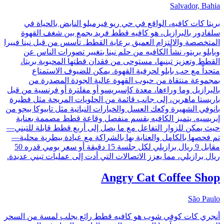
Salvador, Bahia
بريتا كات كافيه، الواقع في حي ريو فيرميلو النابض بالحياة في
سلفادور بالبرازيل، هو كافيه قطط فريد يجمع بين شغف القهوة
المتخصصة والالتزام العميق برعاية القطط. تأسس من قبل نينا فييرا
وبابلو بريتو، نشأ الكافيه من حلم نينا بتغيير تصورات الناس عن
القطط وتعزيز تبنيها، مستوحى من فقدان قطتها المحبوبة بريتا،
متحداً مع حب بابلو لحرفية القهوة. يمكن للضيوف الاستمتاع
بمجموعة منتقاة من حبوب القهوة عالية الجودة المصدرة من
بالبرازيل وما وراءها، معدة كإسبريسو أو مفلترة أو فرنسية من قبل
باريستا ماهرين، إلى جانب قائمة من الحلويات المريحة مثل فطيرة
بانوفي الشهيرة وكعك العسل والخيارات النباتية مثل تابيوكا بيجو من
إيريسيه. يتميز الكافيه بقسم منفصل وقاعة قطط مصممة بعناية
حيث يمكن للزوار التفاعل مع ما يصل إلى أربع قطط قابلة للتبني—
تم فحصها بالكامل والعناية بها بالشراكة مع عيادة بيطرية محلية—
مقابل 9 ريال برازيلي لكل جلسة 15 دقيقة أو سعر يومي قدره 50
ريال برازيلي، مما يعزز الاتصالات التي أدت إلى عمليات تبني عديدة.
Angry Cat Coffee Shop
São Paulo
أنجري كات كوفي شوب هو كافيه قطط رائع يجلب لمسة من السحر