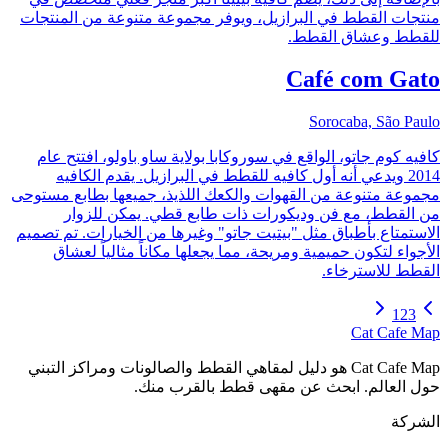
منتجات القطط في البرازيل، ويوفر مجموعة متنوعة من المنتجات
للقطط وعشاق القطط.
Café com Gato
Sorocaba, São Paulo
كافيه كوم جاتو، الواقع في سوروكابا بولاية ساو باولو، افتتح عام
2014 ويدعي أنه أول كافيه للقطط في البرازيل. يقدم الكافيه
مجموعة متنوعة من القهوات والكعك اللذيذ، جميعها بطابع مستوحى
من القطط، مع فن وديكورات ذات طابع قطي. يمكن للزوار
الاستمتاع بأطباق مثل "بيتيت جاتو" وغيرها من الخيارات. تم تصميم
الأجواء لتكون حميمية ومريحة، مما يجعلها مكاناً مثالياً لعشاق
القطط للاسترخاء.
1
2
3
Cat Cafe Map
Cat Cafe Map هو دليل لمقاهي القطط والصالونات ومراكز التبني
حول العالم. ابحث عن مقهى قطط بالقرب منك.
الشركة