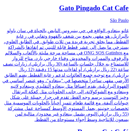
Gato Pingado Cat Cafe
São Paulo
غاتو بينغادو، الواقع في حي بينيروس النابض بالحياة في سان باولو
بالبرازيل، هو مقهى يجمع بين شغف بالقهوة وتفاني في رعاية
القطط، مما يخلق تجربة فريدة من ثلاث طوابق. في الطابق العلوي،
يسترخي ما يصل إلى عشر قطط قابلة للتبني تم إنقاذها بالشراكة
مع ONG SOS Gatinhos في مساحة مرحة مليئة بالألعاب والسلالم
والرفوف والممرات والمخدوش وفناء خارجي بارد، متاح للزوار
للاستمتاع به خلال جلسات بالساعة (30 ريال برازيلي)، زيارات نصف
ساعة (22 ريال برازيلي)، أو لقاءات مدتها 15 دقيقة (12 ريال
برازيلي)، مع توجيه جميع العائدات لدعم رعاية القطط. يضم الطابق
الأرضي مقهى ساحراً متخصصاً في "بينغادو"، وهو عنصر أساسي في
القهوة البرازيلية، يقدم أصنافاً مثل بينغادو التقليدي وبينغادو لاتيه
وبينغادو مع الشوكولاتة، إلى جانب الحلويات مثل كعكة البرتقال
وخبز التوست برسم وجه القط، تقدم في جرار جميلة على شكل
حيوانات أليفة، مع قائمة طعام تتميز أحياناً بالحلويات الموسمية مثل
تخصصات جونينو. يعمل المستوى الأوسط كمساحة عمل مشتركة
(55 ريال برازيلي/اليوم، يشمل بينغادو غير محدود)، مثالية لمن
يسعون للإنتاجية وسط أجواء مستوحاة من القطط.