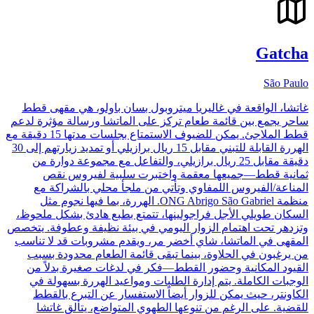
Gatcha
São Paulo
غاتشا، الواقعة في غاليريا ميتروبول بسان باولو، هي مقهى قطط
ساحر يجمع بين قائمة طعام تركز على الماتشا ورسالة مؤثرة لدعم
قطط الملاجئ. يمكن للضيوف الاستمتاع بجلسات مدتها 15 دقيقة مع
الهررة القابلة للتبني مقابل 15 ريال برازيلي أو تمديد زيارتهم إلى 30
دقيقة مقابل 25 ريال برازيلي، والتفاعل مع مجموعة دوارة من
ثمانية قطط—جميعها معقمة واختبرت سلبية لفيروس نقص
المناعة/الفيروس اللمفاوي وتأتي من ملجأ محلي بالشراكة مع
منظمة ONG Abrigo São Gabriel. الهررة، بما فيها نجوم مثل
السكان طويلي الأجل فراجولينها، تتمتع بطبع هادئ بشكل ملحوظ،
وتزدهر تحت اهتمام الزوار اليومي في بيئة نظيفة وعطوفة. يتخصص
المقهى في الماتشا، شاي أخضر مر، ويقدم مشروبات قد لا تناسب
من يرغبون في الحلاوة، بينما تبقى قائمة الطعام محدودة بسبب
القيود المكانية وحضور القطط—فكر في لدغات صغيرة بدلاً من
الوجبات الكاملة. يتم إدارة الطلبات ومواعيد الهررة بسهولة في
الكاونتر، حيث يمكن للزوار أيضاً الاستفسار عن التبرع بالقطط
للقضية. على الرغم من تنوعها الطهوي المتواضع، يتألق غاتشا