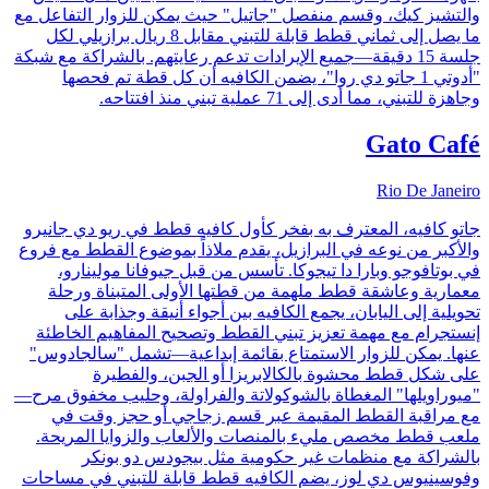
والتشيز كيك، وقسم منفصل "جاتيل" حيث يمكن للزوار التفاعل مع
ما يصل إلى ثماني قطط قابلة للتبني مقابل 8 ريال برازيلي لكل
جلسة 15 دقيقة—جميع الإيرادات تدعم رعايتهم. بالشراكة مع شبكة
"أدوتي 1 جاتو دي روا"، يضمن الكافيه أن كل قطة تم فحصها
وجاهزة للتبني، مما أدى إلى 71 عملية تبني منذ افتتاحه.
Gato Café
Rio De Janeiro
جاتو كافيه، المعترف به بفخر كأول كافيه قطط في ريو دي جانيرو
والأكبر من نوعه في البرازيل، يقدم ملاذاً بموضوع القطط مع فروع
في بوتافوجو وبارا دا تيجوكا. تأسس من قبل جيوفانا مولينارو،
معمارية وعاشقة قطط ملهمة من قطتها الأولى المتبناة ورحلة
تحويلية إلى اليابان، يجمع الكافيه بين أجواء أنيقة وجذابة على
إنستجرام مع مهمة تعزيز تبني القطط وتصحيح المفاهيم الخاطئة
عنها. يمكن للزوار الاستمتاع بقائمة إبداعية—تشمل "سالجادوس"
على شكل قطط محشوة بالكالابريزا أو الجبن، والفطيرة
"ميوراويلها" المغطاة بالشوكولاتة والفراولة، وحليب مخفوق مرح—
مع مراقبة القطط المقيمة عبر قسم زجاجي أو حجز وقت في
ملعب قطط مخصص مليء بالمنصات والألعاب والزوايا المريحة.
بالشراكة مع منظمات غير حكومية مثل بيجودس دو بونكر
وفوسينيوس دي لوز، يضم الكافيه قطط قابلة للتبني في مساحات