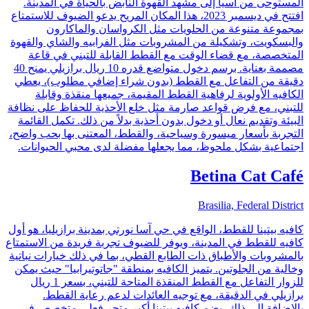
المستوحى من آسيا إلى مشهد القهوة النابض بالحياة في المدينة.
افتتح في ديسمبر 2023، هذا المكان المريح يدعو الضيوف للاستمتاع
بمجموعة متنوعة من الحلويات مثل الكرواسان والماكارون
والبسكويت، وتشكيلة من المشروبات مثل الفرابيه والشاي والقهوة
المتخصصة، مع قضاء الوقت مع القطط القابلة للتبني في قاعة
مصممة بعناية. برسم دخول متواضع قدره 10 ريال برازيلي يمنح 40
دقيقة من التفاعل مع القطط (بدون شراء إضافي مطلوب)، يعطي
الكافيه الأولوية لرفاهية القطط المقيمة، جميعها منقذة وقابلة
للتبني، مع فرض قواعد صارمة مثل خلع الأحذية للحفاظ على نظافة
البيئة وتقديم نعال أو دخول بدون أحذية بدلاً من ذلك. تكمل القائمة
التجربة بأسعار ميسورة وسياحية، والقطط، المعتنى بها بحب واضح،
اجتماعية بشكل ملحوظ، مما يجعلها مفضلة لدى محبي الحيوانات.
Betina Cat Café
Brasilia, Federal District
كافيه بيتينا للقطط، الواقع في حي آسا نورتي بمدينة برازيليا، هو أول
كافيه للقطط في المدينة، ويوفر للضيوف تجربة فريدة من الاستمتاع
بالمشروبات والأطباق ذات الطابع القطي، بما في ذلك خيارات نباتية
وخالية من الجلوتين. يتميز الكافيه بمنطقة "جاتوتيرابيا" حيث يمكن
للزوار التفاعل مع القطط المنقذة المتاحة للتبني، بسعر 1 ريال
برازيلي في الدقيقة، مع توجيه العائدات لدعم رعاية القطط.
بالإضافة إلى ذلك، يضم كافيه بيتينا أكبر متجر فعلي متخصص في