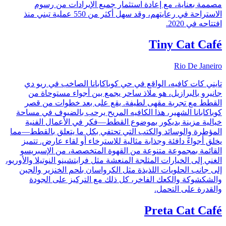
مصممة بعناية، مع إعادة استثمار جميع الإيرادات من رسوم
الاستراحة في رعايتهم، وقد سهل أكثر من 550 عملية تبني منذ
افتتاحه في 2020.
Tiny Cat Café
Rio De Janeiro
تايني كات كافيه، الواقع في حي كوباكابانا الصاخب في ريو دي
جانيرو بالبرازيل، هو ملاذ ساحر يجمع بين أجواء مستوحاة من
القطط مع تجربة مقهى لطيفة. يقع على بعد خطوات من قصر
كوباكابانا الشهير، هذا الكافيه المريح يرحب بالضيوف في مساحة
خيالية مزينة بديكور بموضوع القطط—فكر في الأعمال الفنية
المؤطرة والوسائد والكتب التي تحتفي بكل ما يتعلق بالقطط—مما
يخلق أجواءً دافئة وجذابة مثالية للاسترخاء أو لقاء عارض. تتميز
القائمة بمجموعة متنوعة من القهوة المتخصصة، من الإسبريسو
الغني إلى الخيارات المثلجة المنعشة مثل فرابتشينو النوتيلا والأوريو،
إلى جانب الحلويات اللذيذة مثل الكرواسان بلحم الخنزير والجبن
والشكشوكة والكعك الفاخر، كل ذلك مع التركيز على الجودة
والقدرة على التحمل.
Preta Cat Café