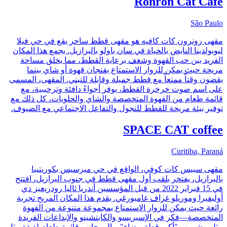
Ronron Cat Café
São Paulo
مقهى رونرون كات كافيه هو مقهى قطط ساحر يقع في حي فيلا
ليوبولدينا النابض بالحياة في سان باولو بالبرازيل. يجمع هذا المكان
الفريد بين حب القهوة وشغف برعاية القطط، مما يخلق مساحة
مريحة حيث يمكن للزوار الاستمتاع بفنجان قهوة أو شاي بينما
يقضون وقتاً ممتعاً مع قطط جميلة وقابلة للتبني. المقهى، المسمى
على اسم صوت خرخرة القطط، يوفر أجواءً دافئة وترحيبية، مع
قائمة طعام من القهوة المتخصصة والشاي والحلويات، كل ذلك مع
توفير بيئة مريحة للقطط للتجول والتفاعل الاجتماعي مع الضيوف.
SPACE CAT coffee
Curitiba, Paraná
مقهى سبيس كات كوفي، الواقع في حي ميرسيس بكوريتيبا
بالبرازيل، يفتخر بلقب أول مقهى قطط في جنوب البرازيل، افتتح
في 15 فبراير 2022 من قبل المؤسسين أندريا ثاليا رودريغيز دي
أوليفيرا وموريلو غراف غامبورغي. يقدم هذا المكان المريح تجربة
رائعة حيث يمكن للزوار الاستمتاع بمجموعة متنوعة من القهوة
المتخصصة—فكر في الإسبريسو والكابتشينو والإبداعات الفريدة
مثل مشروب "أكبر قطة بيضاء"—إلى جانب قائمة طعام لذيذة مثل