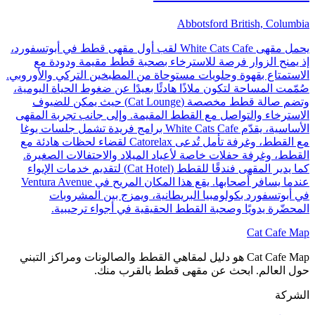
Abbotsford British, Columbia
يحمل مقهى White Cats Cafe لقب أول مقهى قطط في أبوتسفورد،
إذ يمنح الزوار فرصة للاسترخاء بصحبة قطط مقيمة ودودة مع
الاستمتاع بقهوة وحلويات مستوحاة من المطبخين التركي والأوروبي.
صُمّمت المساحة لتكون ملاذًا هادئًا بعيدًا عن ضغوط الحياة اليومية،
وتضم صالة قطط مخصصة (Cat Lounge) حيث يمكن للضيوف
الاسترخاء والتواصل مع القطط المقيمة. وإلى جانب تجربة المقهى
الأساسية، يقدّم White Cats Cafe برامج فريدة تشمل جلسات يوغا
مع القطط، وغرفة تأمل تُدعى Catorelax لقضاء لحظات هادئة مع
القطط، وغرفة حفلات خاصة لأعياد الميلاد والاحتفالات الصغيرة.
كما يدير المقهى فندقًا للقطط (Cat Hotel) لتقديم خدمات الإيواء
عندما يسافر أصحابها. يقع هذا المكان المريح في Ventura Avenue
في أبوتسفورد بكولومبيا البريطانية، ويمزج بين المشروبات
المحضّرة يدويًا وصحبة القطط الحقيقية في أجواء ترحيبية.
Cat Cafe Map
Cat Cafe Map هو دليل لمقاهي القطط والصالونات ومراكز التبني
حول العالم. ابحث عن مقهى قطط بالقرب منك.
الشركة