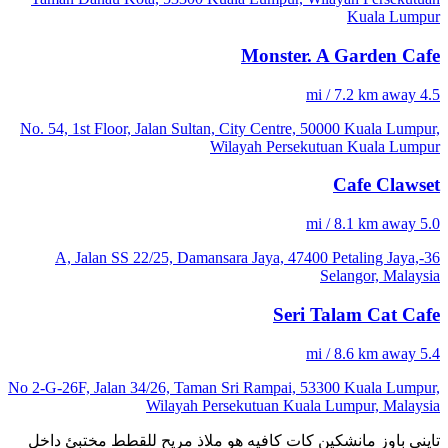
Kuala Lumpur
Monster. A Garden Cafe
4.5 mi / 7.2 km away
No. 54, 1st Floor, Jalan Sultan, City Centre, 50000 Kuala Lumpur,
Wilayah Persekutuan Kuala Lumpur
Cafe Clawset
5.0 mi / 8.1 km away
36-A, Jalan SS 22/25, Damansara Jaya, 47400 Petaling Jaya,
Selangor, Malaysia
Seri Talam Cat Cafe
5.4 mi / 8.6 km away
No 2-G-26F, Jalan 34/26, Taman Sri Rampai, 53300 Kuala Lumpur,
Wilayah Persekutuan Kuala Lumpur, Malaysia
تايني باوز مانشكين كات كافيه هو ملاذ مريح للقطط مختبئ داخل