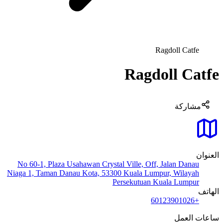
Ragdoll Catfe
Ragdoll Catfe
مشاركة
العنوان
No 60-1, Plaza Usahawan Crystal Ville, Off, Jalan Danau
Niaga 1, Taman Danau Kota, 53300 Kuala Lumpur, Wilayah
Persekutuan Kuala Lumpur
الهاتف
+60123901026
ساعات العمل