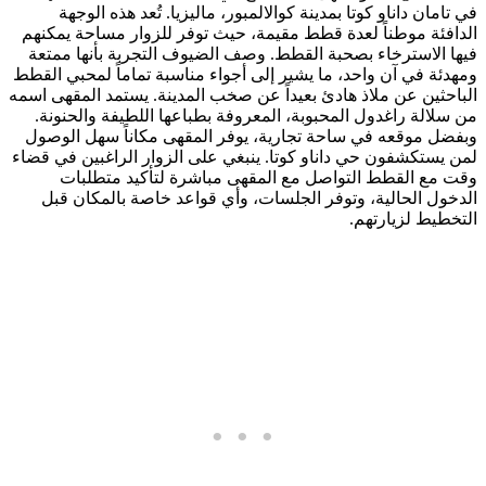
في تامان داناو كوتا بمدينة كوالالمبور، ماليزيا. تُعد هذه الوجهة
الدافئة موطناً لعدة قطط مقيمة، حيث توفر للزوار مساحة يمكنهم
فيها الاسترخاء بصحبة القطط. وصف الضيوف التجربة بأنها ممتعة
ومهدئة في آن واحد، ما يشير إلى أجواء مناسبة تماماً لمحبي القطط
الباحثين عن ملاذ هادئ بعيداً عن صخب المدينة. يستمد المقهى اسمه
من سلالة راغدول المحبوبة، المعروفة بطباعها اللطيفة والحنونة.
وبفضل موقعه في ساحة تجارية، يوفر المقهى مكاناً سهل الوصول
لمن يستكشفون حي داناو كوتا. ينبغي على الزوار الراغبين في قضاء
وقت مع القطط التواصل مع المقهى مباشرة لتأكيد متطلبات
الدخول الحالية، وتوفر الجلسات، وأي قواعد خاصة بالمكان قبل
التخطيط لزيارتهم.