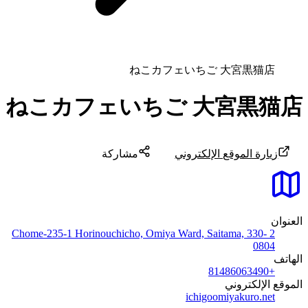
ねこカフェいちご 大宮黒猫店
ねこカフェいちご 大宮黒猫店
زيارة الموقع الإلكتروني
مشاركة
العنوان
2 Chome-235-1 Horinouchicho, Omiya Ward, Saitama, 330-
0804
الهاتف
+81486063490
الموقع الإلكتروني
ichigoomiyakuro.net