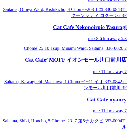
〒330-0843 Saitama, Omiya Ward, Kishikicho, 4 Chome−263-1 コ
クーンシティ コクーン2 3F
Cat Cafe Nekonoiruie Yasuragi
5.3 mi / 8.6 km away
2 Chome-25-10 Tsuji, Minami Ward, Saitama, 336-0026
Cat Cafe’ MOFF イオンモール川口前川店
7 mi / 11 km away
〒333-0842 Saitama, Kawaguchi, Maekawa, 1 Chome−1−11 イオ
ンモール川口前川 3F
Cat Cafe nyancy
7 mi / 11 km away
〒353-0004 Saitama, Shiki, Honcho, 5 Chome−23−7 第5ナカタビ
ル