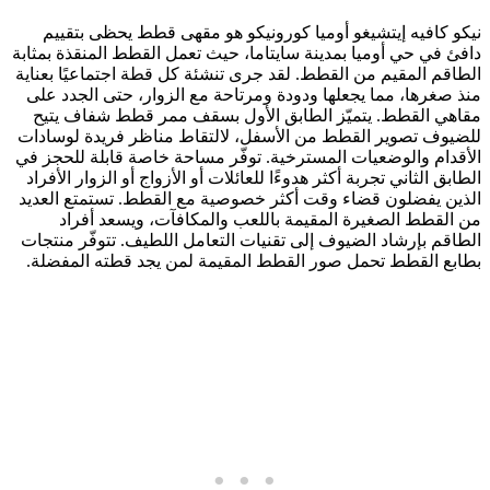
نيكو كافيه إيتشيغو أوميا كورونيكو هو مقهى قطط يحظى بتقييم
دافئ في حي أوميا بمدينة سايتاما، حيث تعمل القطط المنقذة بمثابة
الطاقم المقيم من القطط. لقد جرى تنشئة كل قطة اجتماعيًا بعناية
منذ صغرها، مما يجعلها ودودة ومرتاحة مع الزوار، حتى الجدد على
مقاهي القطط. يتميّز الطابق الأول بسقف ممر قطط شفاف يتيح
للضيوف تصوير القطط من الأسفل، لالتقاط مناظر فريدة لوسادات
الأقدام والوضعيات المسترخية. توفّر مساحة خاصة قابلة للحجز في
الطابق الثاني تجربة أكثر هدوءًا للعائلات أو الأزواج أو الزوار الأفراد
الذين يفضلون قضاء وقت أكثر خصوصية مع القطط. تستمتع العديد
من القطط الصغيرة المقيمة باللعب والمكافآت، ويسعد أفراد
الطاقم بإرشاد الضيوف إلى تقنيات التعامل اللطيف. تتوفّر منتجات
بطابع القطط تحمل صور القطط المقيمة لمن يجد قطته المفضلة.