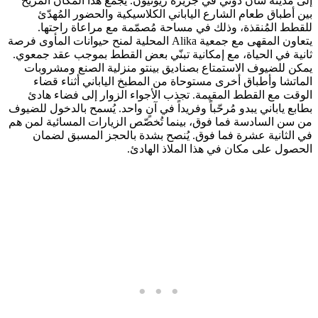
إلى مدينة سان دوني في جزيرة ريونيون. يجمع هذا المكان المريح
بين أطباق طعام الشارع الياباني الكلاسيكية والحضور المُهدّئ
للقطط المُنقذة، وذلك في مساحة مُصمّمة مع مراعاة راحتها.
يتعاون المقهى مع جمعية Alika المحلية لمنح حيوانات المأوى فرصة
ثانية في الحياة، مع إمكانية تبنّي بعض القطط بموجب عقد جمعوي.
يمكن للضيوف الاستمتاع بصناديق بينتو منزلية الصنع ومشروبات
الماتشا وأطباق أخرى مستوحاة من المطبخ الياباني أثناء قضاء
الوقت مع القطط المقيمة. تجذب الأجواء الزوار إلى فضاء هادئ
بطابع ياباني يبدو مُرحّباً وفريداً في آنٍ واحد. يُسمح بالدخول للضيوف
من سن السادسة فما فوق، بينما تُخصّص الزيارات المسائية لمن هم
في الثانية عشرة فما فوق. يُنصح بشدة بالحجز المسبق لضمان
الحصول على مكان في هذا الملاذ الهادئ.