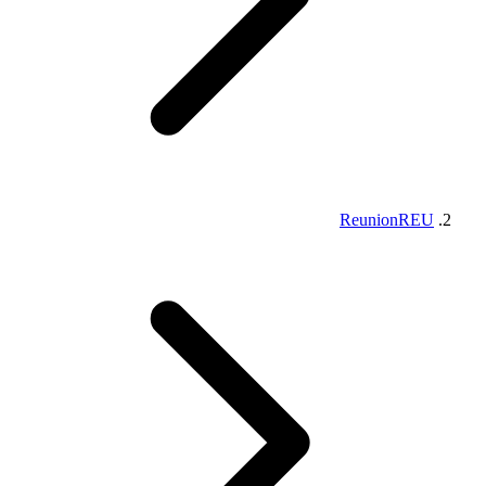
Reunion
REU