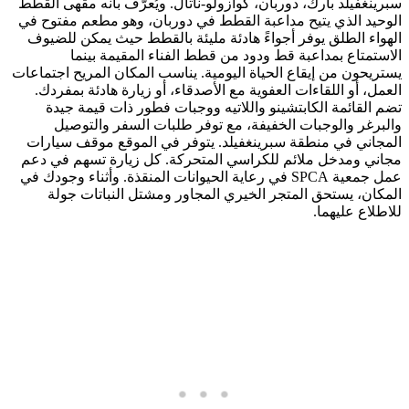
سبرينغفيلد بارك، دوربان، كوازولو-ناتال. ويُعرّف بأنه مقهى القطط
الوحيد الذي يتيح مداعبة القطط في دوربان، وهو مطعم مفتوح في
الهواء الطلق يوفر أجواءً هادئة مليئة بالقطط حيث يمكن للضيوف
الاستمتاع بمداعبة قط ودود من قطط الفناء المقيمة بينما
يستريحون من إيقاع الحياة اليومية. يناسب المكان المريح اجتماعات
العمل، أو اللقاءات العفوية مع الأصدقاء، أو زيارة هادئة بمفردك.
تضم القائمة الكابتشينو واللاتيه ووجبات فطور ذات قيمة جيدة
والبرغر والوجبات الخفيفة، مع توفر طلبات السفر والتوصيل
المجاني في منطقة سبرينغفيلد. يتوفر في الموقع موقف سيارات
مجاني ومدخل ملائم للكراسي المتحركة. كل زيارة تسهم في دعم
عمل جمعية SPCA في رعاية الحيوانات المنقذة. وأثناء وجودك في
المكان، يستحق المتجر الخيري المجاور ومشتل النباتات جولة
للاطلاع عليهما.