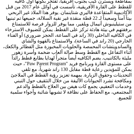
بمقاطعة ويسترن كيب بجنوب أفريقيا، تفتخر بكونها أول كافيه
للقطط على القارة الأفريقية، تأسست في أوائل عام 2017 من قبل
الأكاديمية المتقاعدة فاليري شتاينمان. يوفر هذا الملاذ غير الربحي
بيتاً آمناً وسعيداً لـ 22 قطة منقذة غير نقية السلالة، جميعها تم تبنيها
من ستيلينبوش أنيمال ويلفير، مما يوفر للزوار فرصة للاستمتاع
برفقتهم في بيئة هادئة تركز على القطط. يمكن للضيوف الاسترخاء
في الكافيه الداخلي (30 راند في الساعة، الحجز ضروري) أو الفناء
الخارجي (20 راند في الساعة)، والاستمتاع بالقهوة والشاي
والساندويتشات المحمصة والحلويات المخبوزة مثل الفطائر والكعك،
أثناء التفاعل مع القطط وسط صالة ألعاب ضخمة وأسرة زهور
مليئة بالكاتنيب. يضم الكافيه أيضاً متجراً لهدايا بطابع قطط رائداً
على مستوى القارة وبرنامج فريد "Paw Parent Program"، حيث
يمكن للمؤيدين رعاية قطة مقابل 130 راند شهرياً، مع تلقي
التحديثات وحقوق الزيارة. بمهمة تعزيز رؤية القطط في الملاجئ
ومكافحة تشرد الحيوانات الأليفة من خلال التثقيف حول التبني
وخدمات التعقيم، يجمع كات هيفن بين العلاج بالقطط والدعم
المجتمعي، مع الحفاظ على نظافة لا تشوبها شائبة وأجواء سلمية
للجميع.