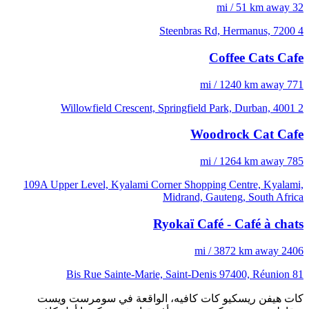
32 mi / 51 km away
4 Steenbras Rd, Hermanus, 7200
Coffee Cats Cafe
771 mi / 1240 km away
2 Willowfield Crescent, Springfield Park, Durban, 4001
Woodrock Cat Cafe
785 mi / 1264 km away
109A Upper Level, Kyalami Corner Shopping Centre, Kyalami,
Midrand, Gauteng, South Africa
Ryokaï Café - Café à chats
2406 mi / 3872 km away
81 Bis Rue Sainte-Marie, Saint-Denis 97400, Réunion
كات هيفن ريسكيو كات كافيه، الواقعة في سومرست ويست