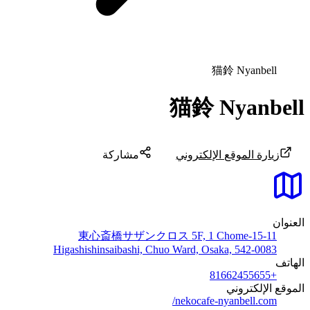
猫鈴 Nyanbell
猫鈴 Nyanbell
زيارة الموقع الإلكتروني
مشاركة
العنوان
東心斎橋サザンクロス 5F, 1 Chome-15-11
Higashishinsaibashi, Chuo Ward, Osaka, 542-0083
الهاتف
+81662455655
الموقع الإلكتروني
nekocafe-nyanbell.com/