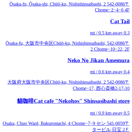
〒542-0086 Ōsaka-fu, Ōsaka-shi, Chūō-ku, Nishishinsaibashi, 2
Chome−2−4−6 4F
Cat Tail
0.3 mi / 0.5 km away
〒542-0086 Ōsaka-fu, 大阪市中央区Chūō-ku, Nishishinsaibashi,
2 Chome−10−22, 2F
Neko No Jikan Amemura
0.4 mi / 0.6 km away
〒542-0086 大阪府大阪市中央区Chūō-ku, Nishishinsaibashi, 2
Chome−17, 西心斎橋2-17-10
貓咖啡Cat cafe "Nekohos" Shinsasibashi store
0.5 mi / 0.9 km away
〒541-0059 Osaka, Chuo Ward, Bakuromachi, 4 Chome−7−9 セン
タービル 日宝 2Ｆ