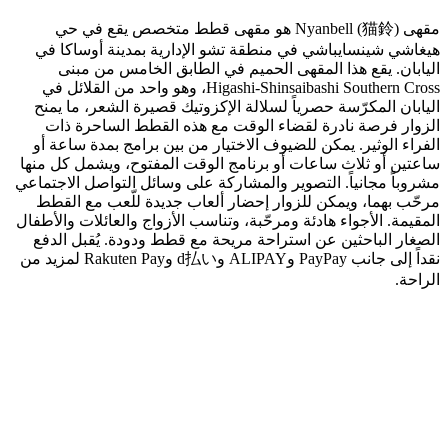
مقهى Nyanbell (猫鈴) هو مقهى قطط متخصص يقع في حي
هيغاشي شينسايباشي في منطقة تشو الإدارية بمدينة أوساكا في
اليابان. يقع هذا المقهى الحميم في الطابق الخامس من مبنى
Higashi-Shinsaibashi Southern Cross، وهو واحد من القلائل في
اليابان المكرّسة حصرياً لسلالة الإكزوتيك قصيرة الشعر، ما يمنح
الزوار فرصة نادرة لقضاء الوقت مع هذه القطط الساحرة ذات
الفراء الوثير. يمكن للضيوف الاختيار من بين برامج بمدة ساعة أو
ساعتين أو ثلاث ساعات أو برنامج الوقت المفتوح، ويشمل كل منها
مشروباً مجانياً. التصوير والمشاركة على وسائل التواصل الاجتماعي
مرحّب بهما، ويمكن للزوار إحضار ألعاب جديدة للّعب مع القطط
المقيمة. الأجواء هادئة ومرحّبة، وتناسب الأزواج والعائلات والأطفال
الصغار الباحثين عن استراحة مريحة مع قطط ودودة. يُقبل الدفع
نقداً إلى جانب PayPay وALIPAY وd払い وRakuten Pay لمزيد من
الراحة.