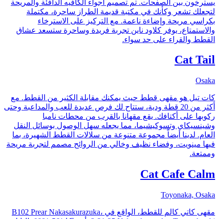
يسترخون بين الصفحات. تم تصميم أجواء الكافيه الدافئة والمريحة
لتجعلك تشعر وكأنك في مكتبة قديمة الطراز ساحرة، مكتملة
بكراسي مريحة وإضاءة ناعمة. مع التركيز على الاسترخاء
والاستمتاع، يوفر كلاود ناين تجربة فريدة وساحرة ستسعد عشاق
القطط والقراء على حد سواء.
Cat Tail
Osaka
كات تيل هو مقهى قطط حيث يمكنك مقابلة الكثير من القطط. مع
أكثر من 20 قطة ودية، ستتاح لك فرص عديدة للعب والمداعبة وحتى
ركوبها على أكتافك. يقع مقهانا بالقرب من محطات نامبا
وشينسيكاي وتسوكيشيما، مما يجعله سهل الوصول بوسائل النقل
العام. لدينا أيضاً مجموعة متنوعة من سلالات القطط الشهيرة، بما
فيها مينويت، وفضاء نظيف وخالي من الروائح مصمم لتجربة مريحة
وممتعة.
Cat Cafe Calm
Toyonaka, Osaka
مقهى كاتي كالم للقطط، الواقع في B102 Prear Nakasakurazuka،