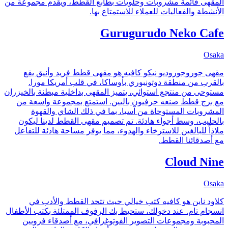
المقهى قائمة مشروبات وحلويات بطابع القطط، ويقدم مجموعة من
الأنشطة والفعاليات للعملاء للاستمتاع بها.
Gurugurudo Neko Cafe
Osaka
مقهى جوروجوروديو نيكو كافيه هو مقهى قطط فريد وأنيق يقع
بالقرب من منطقة دوتونبوري بأوساكا، في قلب أمريكا مورا.
مستوحى من منتجع استوائي، يتميز المقهى بداخلية مبطنة بالخيزران
مع برج قطط صنعه حرفيون باليين. استمتع بمجموعة واسعة من
المشروبات المستوحاة من آسيا، بما في ذلك الشاي والقهوة
بالحليب، وسط أجواء هادئة. تم تصميم مقهى القطط لدينا ليكون
ملاذاً للبالغين للاسترخاء والهدوء، مما يوفر مساحة هادئة للتفاعل
مع أصدقائنا القطط.
Cloud Nine
Osaka
كلاود ناين هو كافيه كتب خيالي حيث تتحد القطط والأدب في
انسجام تام. عند دخولك، ستحيط بك الرفوف الممتلئة بكتب الأطفال
المحبوبة ومجموعات التصوير الفوتوغرافي، مع أصدقاء فرويين