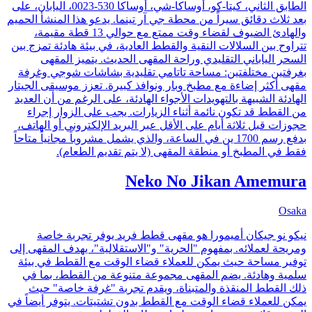
الطابق الثاني، كيتا-كو، أوساكا-شي، أوساكا 530-0023، اليابان، على
بعد ثلاث دقائق سيراً من محطة جي آر تينما. يدعو هذا المنشأ الحميم
والهادئ الضيوف لقضاء وقت ممتع مع حوالي 13 قطة مقيمة،
تتراوح بين السلالات النقية والقطط العادية، في بيئة هادئة تمزج بين
السحر الياباني التقليدي وراحة المقهى الحديث. يتميز المقهى
بغرفتين مختلفتين: مساحة تاتامي تقليدية بشاشات شوجي وغرفة
مقهى أكثر إضاءة مع مطبخ وبار ونوافذ كبيرة. تعزز موسيقى الجيتار
الهادئة الشبيهة بالتهويدات الأجواء الهادئة، على الرغم من أن العديد
من القطط قد تكون نائمة أثناء الزيارات. يجب على الزوار إجراء
حجوزات قبل ثلاثة أيام على الأقل عبر البريد الإلكتروني أو الهاتف،
بدفع رسم 1700 ين في الساعة، والذي يشمل مشروباً مجانياً متاحاً
فقط في المطبخ أو منطقة المقهى (لا يتم تقديم الطعام).
Neko No Jikan Amemura
Osaka
نيكو نو جيكان أميمورا هو مقهى قطط فريد يوفر تجربة خاصة
ومريحة لعملائه. بمفهوم "الحرية" و"الاستقلالية"، يهدف المقهى إلى
توفير مساحة حيث يمكن للعملاء قضاء الوقت مع القطط في بيئة
سلمية وهادئة. يضم المقهى مجموعة متنوعة من القطط، بما في
ذلك القطط المنقذة والمتبناة، ويقدم تجربة "غرفة خاصة" حيث
يمكن للعملاء قضاء الوقت مع القطط بدون تشتيتات. يتوفر أيضاً في