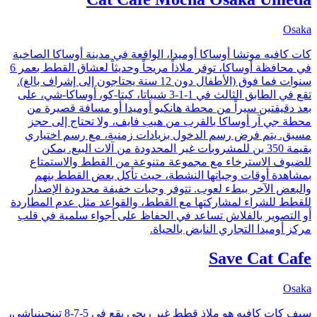
Osaka
كات كافيه موتشا أوساكا أوميدا، الواقعة في مدينة أوساكا الصاخبة
في محافظة أوساكا، توفر ملاذاً مريحاً وحديثاً لعشاق القطط بعمر 6
سنوات فما فوق (الأطفال دون 12 سنة يحتاجون إلى إشراف بالغ).
تقع في الطابق الثالث في 1-1-3 شيباتا، كيتا-كو، أوساكا-شي، على
بعد دقيقتين سيراً من محطة هانكيو أوميدا أو مسافة قصيرة من
محطة جي آر أوساكا بالقرب من هيب فايف، ولا تحتاج إلى حجز
مسبق. يتم فرض رسم الدخول بزيادات زمنية، مع رسم اختياري
بقيمة 350 ين للمشروبات غير المحدودة من آلات البيع. يمكن
للضيوف الاسترخاء مع مجموعة متنوعة من القطط والاستمتاع
بمشاهدة أوقات وجباتها النشطة، حيث تأكل بعض القطط بنهم
والبعض الآخر ببطء لعوب. تتوفر وجبات خفيفة محدودة الإصدار
للقطط للشراء لمشاركتها مع القطط، والقواعد مثل عدم المطاردة
أو التصوير بالفلاش تساعد في الحفاظ على أجواء سلمية في قلب
مركز أوميدا التجاري النابض بالحياة.
Save Cat Cafe
Osaka
سيف كات كافيه هو ملاذ قطط غير ربحي يقع في 5-7-8 تينجينباشي،