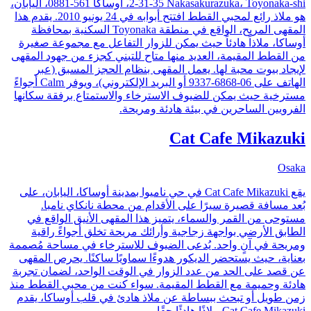
2-31-35 Nakasakurazuka، Toyonaka-shi، أوساكا 561-0881، اليابان،
هو ملاذ رائع لمحبي القطط افتتح أبوابه في 24 يونيو 2010. يقدم هذا
المقهى المريح، الواقع في منطقة Toyonaka السكنية بمحافظة
أوساكا، ملاذاً هادئاً حيث يمكن للزوار التفاعل مع مجموعة صغيرة
من القطط المقيمة، العديد منها متاح للتبني كجزء من جهود المقهى
لإيجاد بيوت محبة لها. يعمل المقهى بنظام الحجز المسبق (عبر
الهاتف على 06-6868-9337 أو البريد الإلكتروني)، ويوفر Calm أجواءً
مسترخية حيث يمكن للضيوف الاسترخاء والاستمتاع برفقة سكانها
الفرويين الساحرين في بيئة هادئة ومريحة.
Cat Cafe Mikazuki
Osaka
يقع Cat Cafe Mikazuki في حي ناميوا بمدينة أوساكا، اليابان، على
بُعد مسافة قصيرة سيرًا على الأقدام من محطة نانكاي نامبا.
مستوحى من القمر والسماء، يتميز هذا المقهى الأنيق الواقع في
الطابق الأرضي بواجهة زجاجية وأرائك مريحة تخلق أجواءً راقية
ومريحة في آنٍ واحد. يُدعى الضيوف للاسترخاء في مساحة مُصممة
بعناية، حيث يستحضر الديكور هدوءًا سماويًا ساكنًا. يحرص المقهى
عن قصد على الحد من عدد الزوار في الوقت الواحد، لضمان تجربة
هادئة وحميمة مع القطط المقيمة. سواء كنت من محبي القطط منذ
زمن طويل أو تبحث ببساطة عن ملاذ هادئ في قلب أوساكا، يقدم
Cat Cafe Mikazuki ملاذًا هادئًا حقًا.