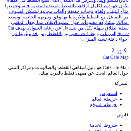
ناكازاكيتشو وتِمّا. ويكرّس هذا المكان الذي يضع القطط في المقام
الأول جهوده بالكامل لرفاهية القطط المنقذة المقيمة فيه، وجميعها
متاح للتبني. وتُقدَّم وجبات خفيفة وألعاب مجانية ليتمكن الضيوف
من التفاعل مع القطط والارتباط بها وفق وتيرتهم الخاصة. ويسعد
المالك بمشاركة معلومات حول عملية الإنقاذ، مما يجعل المقهى
نقطة انطلاق سهلة لكل من يتساءل عن رعاية الحيوان. يهدف Cat
Space إلى بناء روابط ذات معنى بين القطط ومن قد يتبنّونها في
أجواء دافئة تشبه المنزل.
1
2
Cat Cafe Map
Cat Cafe Map هو دليل لمقاهي القطط والصالونات ومراكز التبني
حول العالم. ابحث عن مقهى قطط بالقرب منك.
الشركة
استعرض
خريطة العالم
خريطة الموقع
قانوني
شروط الخدمة
سياسة الخصوصية