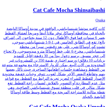
Cat Cafe Mocha Shinsaibashi
Osaka
كات كافيه موتشا شينسايباشي، الواقعة في مدينة أوساكا النابضة
بالحياة في محافظة أوساكا، توفر ملاذاً أنيقاً ومريحاً لعشاق القطط
بعمر 6 سنوات فما فوق (الأطفال دون 12 سنة يحتاجون إلى إشراف
بالغ). تقع في الطابق الخامس في 1-9-1 شينسايباشي-سوجي،
تشوو-كو، أوساكا-شي، على بعد دقيقتين سيراً من محطة
شينسايباشي، مخرج 6 على خط أوساكا مترو ميدوسوجي، ولا تحتاج
إلى حجز مسبق. برسم دخول يبدأ من 30 دقيقة (قابل للتمديد
بزيادات 10 دقائق) ورسم اختياري بقيمة 350 ين للمشروبات غير
المحدودة من آلات البيع، يمكن للزوار الاسترخاء مع مجموعة متنوعة
من القطط ومشاهدة جلسات إطعامها الساحرة، حيث تأكل بعضها
بنهم وتقاطع البعض الآخر بشكل لعوب. تتوفر وجبات خفيفة محدودة
الإصدار للقطط للشراء لتعزيز تجربة الترابط مع القطط، مع قواعد
مثل عدم المطاردة أو التصوير بالفلاش لضمان راحة القطط. تقع
بشكل مثالي في قلب منطقة تسوق شينسايباشي الصاخبة، وهي
نقطة مثالية للاستراحة المريحة مع القطط وسط طاقة أوساكا
النابضة بالحياة.
Cat Cafe Mocha Osaka Umeda