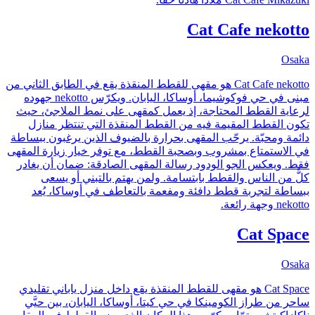
Cat Cafe nekotto
Osaka
Cat Cafe nekotto هو مقهى للقطط المنقذة يقع في الطابق الثاني من
مبنى في حي فوكوشيما، أوساكا، اليابان. ويكرّس nekotto جهوده
لرعاية القطط المحتاجة، إذ يعمل كمقهى على نمط الملاجئ، حيث
تكون القطط المقيمة فيه من القطط المنقذة التي تنتظر منازل
دائمة ومحبّة. يرحّب المقهى بحرارة بالضيوف الذين يرغبون ببساطة
في الاستمتاع بمشروب وبصحبة القطط، مع توفر خيار زيارة المقهى
فقط. ويعكس الجو الودود رسالة المقهى الصادقة: ضمان أن يغادر
كلٌّ من الناس والقطط بابتسامة. ولمن يهتم بالتبني أو يسعى
ببساطة لتجربة قطط دافئة ومفعمة بالتعاطف في أوساكا، يُعد
nekotto وجهة رائعة.
Cat Space
Osaka
Cat Space هو مقهى للقطط المنقذة يقع داخل منزل ياباني تقليدي
ساحر من طراز الكومينكا في حي كيتا، أوساكا، اليابان، بين حيَّي