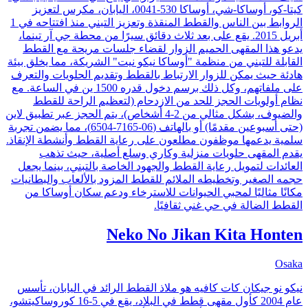
كيتا-كو، أوساكا-شي، أوساكا 530-0041، اليابان، مكرس لتعزيز
الروابط بين الناس والقطط المنقذة وتعزيز التبني منذ افتتاحه في 1
أبريل 2015. يقع على بعد ثلاث دقائق سيرًا من محطة جي آر تينما،
يدعو هذا المقهى الحميم الزوار لقضاء جلسات مريحة مع القطط
القابلة للتبني من منظمة "أوساكا نيكو نيت" الشريكة، مما يخلق بيئة
هادئة حيث يمكن للزوار الارتباط بالقطط وتقديم الحلويات والتعرف
على ملفاتهم، وكل ذلك برسم دخول قدره 1500 ين في الساعة. مع
نظام أولويات الحجز للحد من الازدحام (لتعظيم الراحة للقطط
والضيوف، بشكل مثالي من 2-4 أشخاص)، يتم الحجز عبر تطبيق لاين
(حتى أسبوعين مقدمًا) أو بالهاتف (06-7165-6504)، مما يضمن تجربة
سلمية يدعمها موظفون مطلعون على رعاية القطط وأنشطة الإنقاذ.
يقدم المقهى حلويات منزلية وكاري وسلع أصلية، حيث تذهب
العائدات لتمويل رعاية القطط والجهود الخاصة بالتبني، بينما يجعل
حجمه الصغير وتخطيطه الملائم للقطط المزود بالألعاب والبطانيات
مكانًا مثاليًا لمحبي الحيوانات للاسترخاء ودعم سكان أوساكا من
القطط الضالة في حي غني ثقافيًا.
Neko No Jikan Kita Honten
Osaka
نيكو نو جيكان كات كافيه هو ملاذ القطط الرائد في اليابان، تأسس
عام 2004 كأول مقهى قطط في البلاد، يقع في 5-16 كوروساكيتشو،