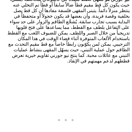
حيث يكون كل قط مقيم قطاً ضالاً سابقاً أو قطاً تم التخلي عنه
ينتظر منزلاً دائماً. يتبنى المقهى فلسفة مفادها أن كل قط يصل
بخلفية وقصة فريدة، وأن بعضها قد يكون خجولاً أو متحفظاً في
البداية بسبب تجارب سابقة. يُشجَّع الطاقم والزوار على حد سواء
على التفاعل بلطف مع القطط، مما يساعدها على فتح قلوبها
تدريجياً من خلال الصبر واللطف. يمكن للضيوف اللعب مع القطط
باستخدام الألعاب المتوفرة أثناء قضاء الوقت في هذا المكان
الترحيبي. يمكن لمن يكوّنون رابطاً خاصاً مع قط مقيم التحدث مع
الطاقم حول عملية التبني، حيث يسهّل المقهى بنشاط عمليات
التبني مع عائلات محبة. كما ينتج نيو جورني تقاويم خيرية تعرض
قططهم لدعم مهمتهم في الإنقاذ.